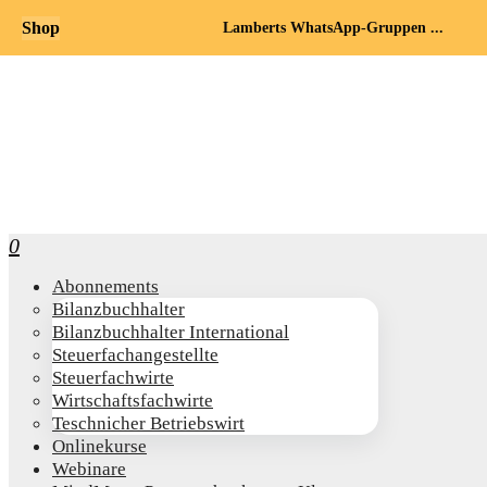
Shop
Lamberts WhatsApp-Gruppen ...
0
Abon­ne­ments
Bilanz­buch­hal­ter
Bilanz­buch­hal­ter International
Steu­er­fach­an­ge­stell­te
Steu­er­fach­wir­te
Wirt­schafts­fach­wir­te
Teschni­cher Betriebswirt
Online­kur­se
Web­i­na­re