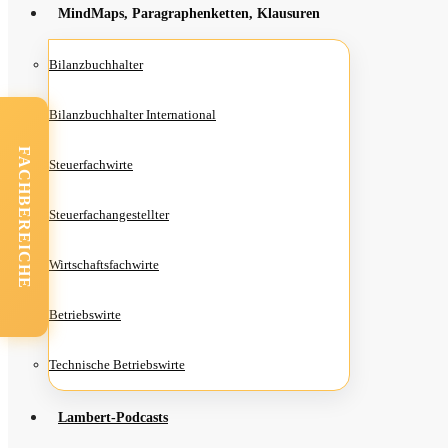
Mind­Maps, Para­gra­phen­ket­ten, Klausuren
Bilanz­buch­hal­ter
Bilanz­buch­hal­ter International
FACHBEREICHE
Steu­er­fach­wir­te
Steu­er­fach­an­ge­stell­ter
Wirt­schafts­fach­wir­te
Betriebs­wir­te
Tech­ni­sche Betriebswirte
Lam­­bert-Pod­­casts