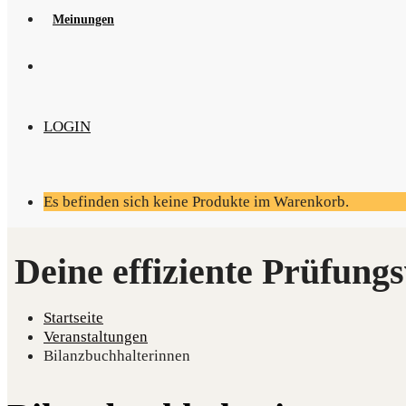
Mei­nun­gen
LOGIN
Es befinden sich keine Produkte im Warenkorb.
Startseite
Ver­an­stal­tun­gen
Bilanzbuchhalterinnen