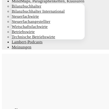
Mind­Maps, Para­gra­phen­ket­ten, Klausuren
Bilanz­buch­hal­ter
Bilanz­buch­hal­ter International
Steu­er­fach­wir­te
Steu­er­fach­an­ge­stell­ter
Wirt­schafts­fach­wir­te
Betriebs­wir­te
Tech­ni­sche Betriebswirte
Lam­­bert-Pod­­casts
Mei­nun­gen