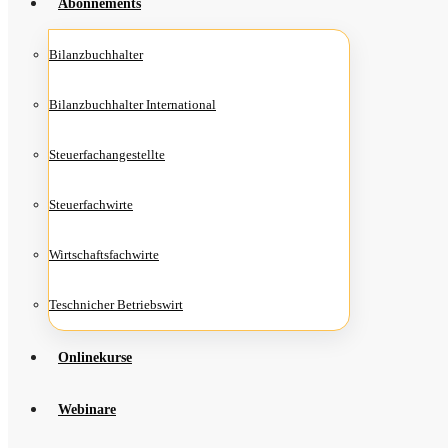
Abon­ne­ments
Bilanz­buch­hal­ter
Bilanz­buch­hal­ter International
Steu­er­fach­an­ge­stell­te
Steu­er­fach­wir­te
Wirt­schafts­fach­wir­te
Teschni­cher Betriebswirt
Online­kur­se
Web­i­na­re