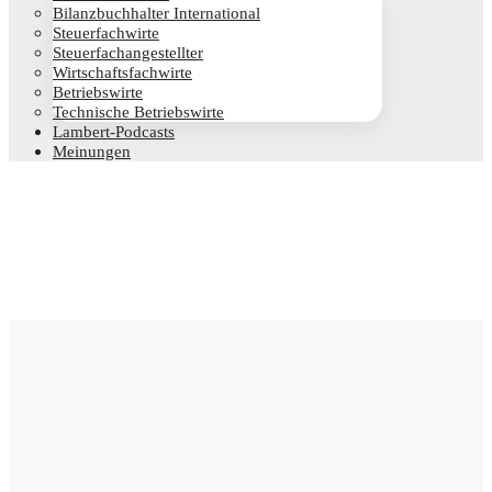
Bilanz­buch­hal­ter International
Steu­er­fach­wir­te
Steu­er­fach­an­ge­stell­ter
Wirt­schafts­fach­wir­te
Betriebs­wir­te
Tech­ni­sche Betriebswirte
Lam­­bert-Pod­­casts
Mei­nun­gen