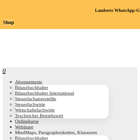
Lamberts WhatsApp-Gr
Shop
0
Abon­ne­ments
Bilanz­buch­hal­ter
Bilanz­buch­hal­ter International
Steu­er­fach­an­ge­stell­te
Steu­er­fach­wir­te
Wirt­schafts­fach­wir­te
Teschni­cher Betriebswirt
Online­kur­se
Web­i­na­re
Mind­Maps, Para­gra­phen­ket­ten, Klausuren
Bilanz­buch­hal­ter