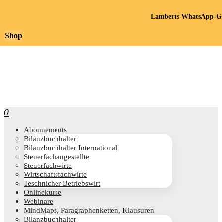
Lamberts WhatsApp-Gr
Shop
0
Abon­ne­ments
Bilanz­buch­hal­ter
Bilanz­buch­hal­ter International
Steu­er­fach­an­ge­stell­te
Steu­er­fach­wir­te
Wirt­schafts­fach­wir­te
Teschni­cher Betriebswirt
Online­kur­se
Web­i­na­re
Mind­Maps, Para­gra­phen­ket­ten, Klausuren
Bilanz­buch­hal­ter