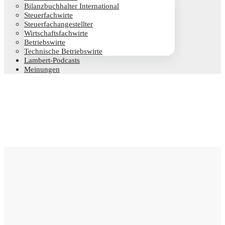
Bilanz­buch­hal­ter International
Steu­er­fach­wir­te
Steu­er­fach­an­ge­stell­ter
Wirt­schafts­fach­wir­te
Betriebs­wir­te
Tech­ni­sche Betriebswirte
Lam­­bert-Pod­­casts
Mei­nun­gen