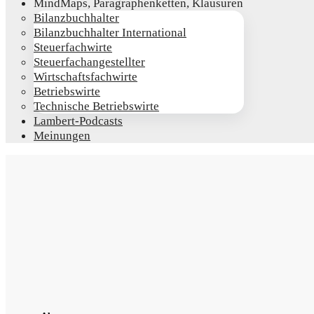
Mind­Maps, Para­gra­phen­ket­ten, Klausuren
Bilanz­buch­hal­ter
Bilanz­buch­hal­ter International
Steu­er­fach­wir­te
Steu­er­fach­an­ge­stell­ter
Wirt­schafts­fach­wir­te
Betriebs­wir­te
Tech­ni­sche Betriebswirte
Lam­­bert-Pod­­casts
Mei­nun­gen