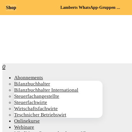
Shop
Lamberts WhatsApp-Gruppen ...
0
Abon­ne­ments
Bilanz­buch­hal­ter
Bilanz­buch­hal­ter International
Steu­er­fach­an­ge­stell­te
Steu­er­fach­wir­te
Wirt­schafts­fach­wir­te
Teschni­cher Betriebswirt
Online­kur­se
Web­i­na­re