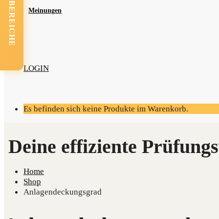
FACHBEREICHE
Mei­nun­gen
LOGIN
Es befinden sich keine Produkte im Warenkorb.
Home
Shop
Anlagendeckungsgrad