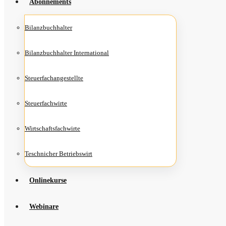
Abon­ne­ments
Bilanz­buch­hal­ter
Bilanz­buch­hal­ter International
Steu­er­fach­an­ge­stell­te
Steu­er­fach­wir­te
Wirt­schafts­fach­wir­te
Teschni­cher Betriebswirt
Online­kur­se
Web­i­na­re