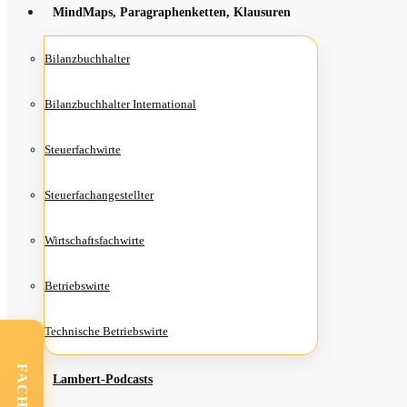
Mind­Maps, Para­gra­phen­ket­ten, Klausuren
Bilanz­buch­hal­ter
Bilanz­buch­hal­ter International
Steu­er­fach­wir­te
Steu­er­fach­an­ge­stell­ter
Wirt­schafts­fach­wir­te
Betriebs­wir­te
Tech­ni­sche Betriebswirte
Lam­­bert-Pod­­casts