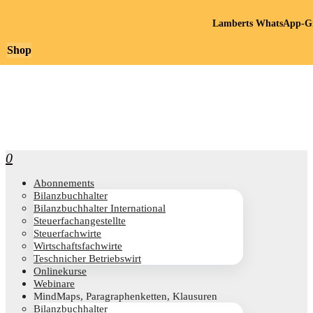
Lamberts WhatsApp-Gr
Shop
0
Abon­ne­ments
Bilanz­buch­hal­ter
Bilanz­buch­hal­ter International
Steu­er­fach­an­ge­stell­te
Steu­er­fach­wir­te
Wirt­schafts­fach­wir­te
Teschni­cher Betriebswirt
Online­kur­se
Web­i­na­re
Mind­Maps, Para­gra­phen­ket­ten, Klausuren
Bilanz­buch­hal­ter