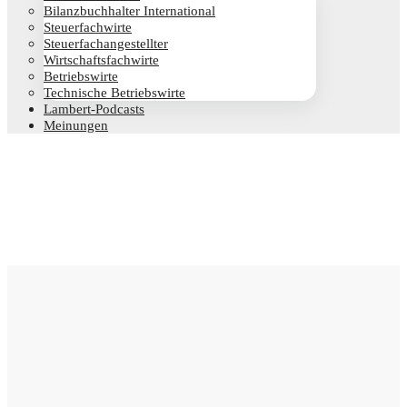
Bilanz­buch­hal­ter International
Steu­er­fach­wir­te
Steu­er­fach­an­ge­stell­ter
Wirt­schafts­fach­wir­te
Betriebs­wir­te
Tech­ni­sche Betriebswirte
Lam­­bert-Pod­­casts
Mei­nun­gen