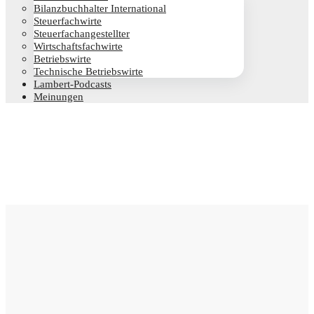
Bilanz­buch­hal­ter International
Steu­er­fach­wir­te
Steu­er­fach­an­ge­stell­ter
Wirt­schafts­fach­wir­te
Betriebs­wir­te
Tech­ni­sche Betriebswirte
Lam­­bert-Pod­­casts
Mei­nun­gen