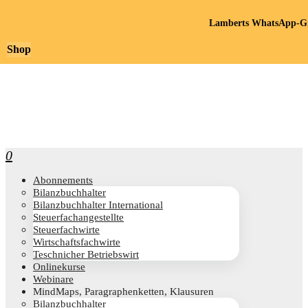
Lamberts WhatsApp-Gr
Shop
0
Abon­ne­ments
Bilanz­buch­hal­ter
Bilanz­buch­hal­ter International
Steu­er­fach­an­ge­stell­te
Steu­er­fach­wir­te
Wirt­schafts­fach­wir­te
Teschni­cher Betriebswirt
Online­kur­se
Web­i­na­re
Mind­Maps, Para­gra­phen­ket­ten, Klausuren
Bilanz­buch­hal­ter