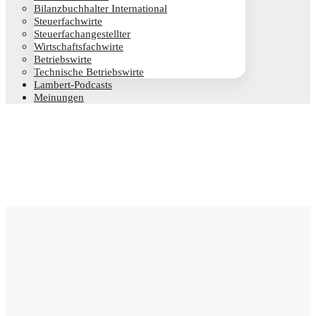
Bilanz­buch­hal­ter International
Steu­er­fach­wir­te
Steu­er­fach­an­ge­stell­ter
Wirt­schafts­fach­wir­te
Betriebs­wir­te
Tech­ni­sche Betriebswirte
Lam­­bert-Pod­­casts
Mei­nun­gen