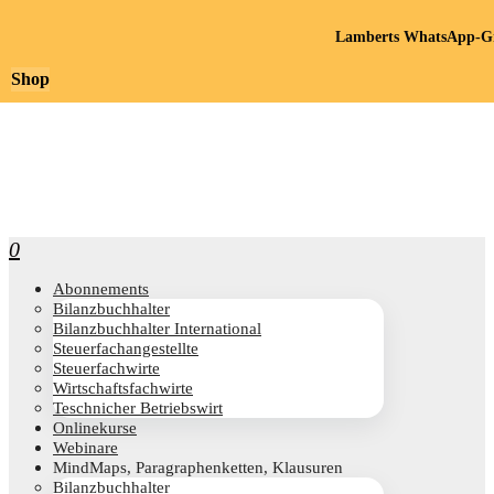
Lamberts WhatsApp-Gr
Shop
0
Abon­ne­ments
Bilanz­buch­hal­ter
Bilanz­buch­hal­ter International
Steu­er­fach­an­ge­stell­te
Steu­er­fach­wir­te
Wirt­schafts­fach­wir­te
Teschni­cher Betriebswirt
Online­kur­se
Web­i­na­re
Mind­Maps, Para­gra­phen­ket­ten, Klausuren
Bilanz­buch­hal­ter