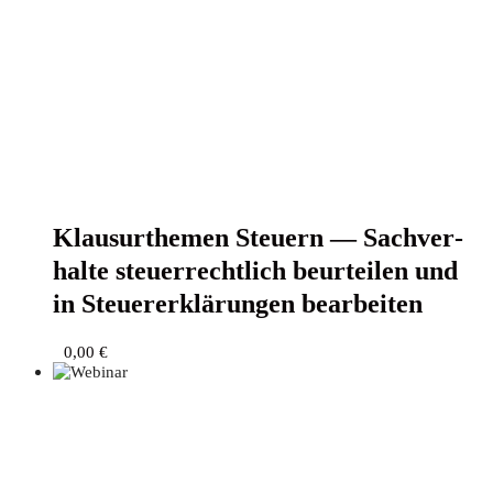
Klau­sur­the­men Steu­ern — Sach­ver­
hal­te steu­er­recht­lich beur­tei­len und
in Steu­er­erklä­run­gen bearbeiten
0,00
€