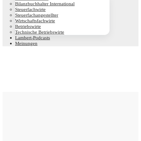
Bilanz­buch­hal­ter International
Steu­er­fach­wir­te
Steu­er­fach­an­ge­stell­ter
Wirt­schafts­fach­wir­te
Betriebs­wir­te
Tech­ni­sche Betriebswirte
Lam­­bert-Pod­­casts
Mei­nun­gen