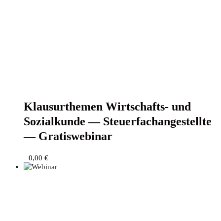
Klau­sur­the­men Wirt­schafts- und
Sozi­al­kun­de — Steu­er­fach­an­ge­stell­te
— Gratiswebinar
0,00
€