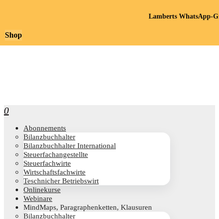
Lamberts WhatsApp-Gr
Shop
0
Abon­ne­ments
Bilanz­buch­hal­ter
Bilanz­buch­hal­ter International
Steu­er­fach­an­ge­stell­te
Steu­er­fach­wir­te
Wirt­schafts­fach­wir­te
Teschni­cher Betriebswirt
Online­kur­se
Web­i­na­re
Mind­Maps, Para­gra­phen­ket­ten, Klausuren
Bilanz­buch­hal­ter