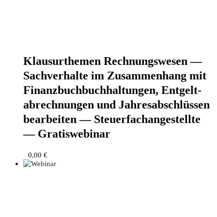
Klau­sur­the­men Rech­nungs­we­sen —
Sach­ver­hal­te im Zusam­men­hang mit
Finanz­buch­buch­hal­tun­gen, Ent­gelt­
ab­rech­nun­gen und Jah­res­ab­schlüs­sen
bear­bei­ten — Steu­er­fach­an­ge­stell­te
— Gratiswebinar
0,00
€