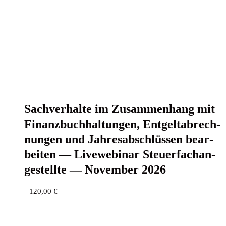
Sach­ver­hal­te im Zusam­men­hang mit
Finanz­buch­hal­tun­gen, Ent­gelt­ab­rech­
nun­gen und Jah­res­ab­schlüs­sen bear­
bei­ten — Live­web­i­nar Steu­er­fach­an­
ge­stell­te — Novem­ber 2026
120,00
€