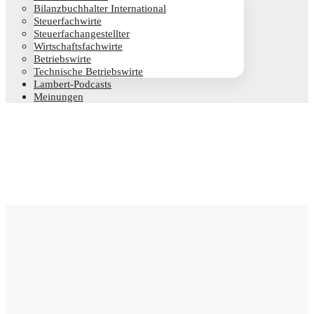
Bilanz­buch­hal­ter International
Steu­er­fach­wir­te
Steu­er­fach­an­ge­stell­ter
Wirt­schafts­fach­wir­te
Betriebs­wir­te
Tech­ni­sche Betriebswirte
Lam­­bert-Pod­­casts
Mei­nun­gen