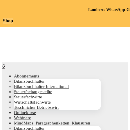
Lamberts WhatsApp-Gr
Shop
0
Abon­ne­ments
Bilanz­buch­hal­ter
Bilanz­buch­hal­ter International
Steu­er­fach­an­ge­stell­te
Steu­er­fach­wir­te
Wirt­schafts­fach­wir­te
Teschni­cher Betriebswirt
Online­kur­se
Web­i­na­re
Mind­Maps, Para­gra­phen­ket­ten, Klausuren
Bilanz­buch­hal­ter