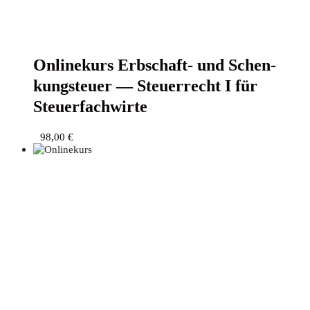
Online­kurs Erb­schaft- und Schen­
kung­steu­er — Steu­er­recht I für
Steuerfachwirte
98,00
€