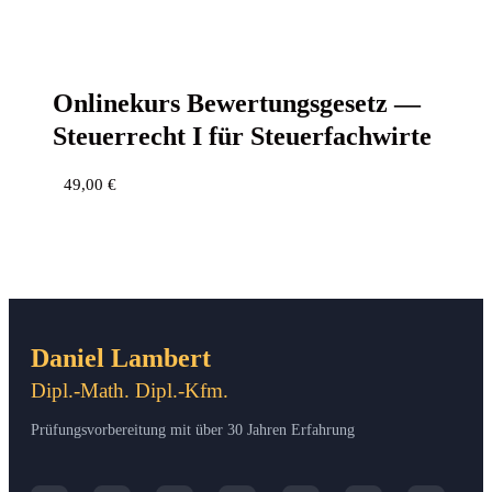
Online­kurs Bewer­tungs­ge­setz —
Steu­er­recht I für Steuerfachwirte
49,00
€
Daniel Lambert
Dipl.-Math. Dipl.-Kfm.
Prüfungsvorbereitung mit über 30 Jahren Erfahrung