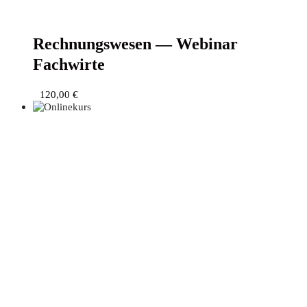
Rech­nungs­we­sen — Web­i­nar
Fachwirte
120,00
€