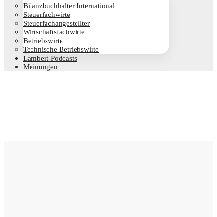
Bilanz­buch­hal­ter International
Steu­er­fach­wir­te
Steu­er­fach­an­ge­stell­ter
Wirt­schafts­fach­wir­te
Betriebs­wir­te
Tech­ni­sche Betriebswirte
Lam­­bert-Pod­­casts
Mei­nun­gen