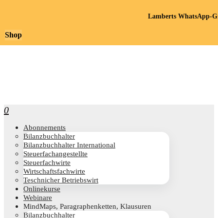
Lamberts WhatsApp-Gr
Shop
0
Abon­ne­ments
Bilanz­buch­hal­ter
Bilanz­buch­hal­ter International
Steu­er­fach­an­ge­stell­te
Steu­er­fach­wir­te
Wirt­schafts­fach­wir­te
Teschni­cher Betriebswirt
Online­kur­se
Web­i­na­re
Mind­Maps, Para­gra­phen­ket­ten, Klausuren
Bilanz­buch­hal­ter