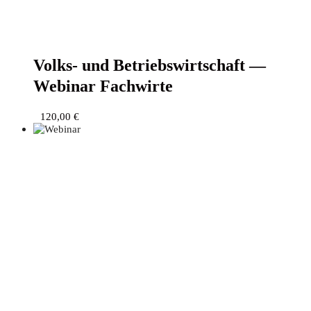
Volks- und Betriebs­wirt­schaft —
Web­i­nar Fachwirte
120,00
€