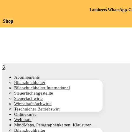
Lamberts WhatsApp-Gr
Shop
0
Abon­ne­ments
Bilanz­buch­hal­ter
Bilanz­buch­hal­ter International
Steu­er­fach­an­ge­stell­te
Steu­er­fach­wir­te
Wirt­schafts­fach­wir­te
Teschni­cher Betriebswirt
Online­kur­se
Web­i­na­re
Mind­Maps, Para­gra­phen­ket­ten, Klausuren
Bilanz­buch­hal­ter