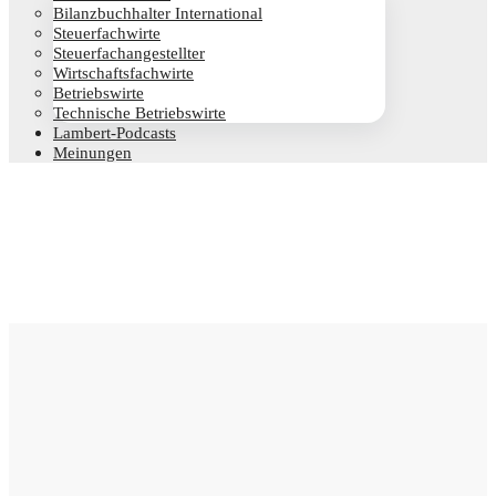
Bilanz­buch­hal­ter International
Steu­er­fach­wir­te
Steu­er­fach­an­ge­stell­ter
Wirt­schafts­fach­wir­te
Betriebs­wir­te
Tech­ni­sche Betriebswirte
Lam­­bert-Pod­­casts
Mei­nun­gen