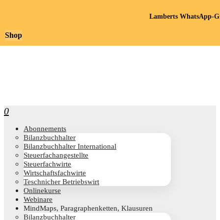
Lamberts WhatsApp-Gr
Shop
0
Abon­ne­ments
Bilanz­buch­hal­ter
Bilanz­buch­hal­ter International
Steu­er­fach­an­ge­stell­te
Steu­er­fach­wir­te
Wirt­schafts­fach­wir­te
Teschni­cher Betriebswirt
Online­kur­se
Web­i­na­re
Mind­Maps, Para­gra­phen­ket­ten, Klausuren
Bilanz­buch­hal­ter