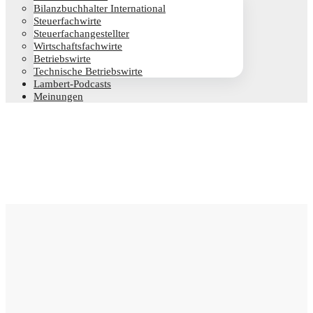
Bilanz­buch­hal­ter International
Steu­er­fach­wir­te
Steu­er­fach­an­ge­stell­ter
Wirt­schafts­fach­wir­te
Betriebs­wir­te
Tech­ni­sche Betriebswirte
Lam­­bert-Pod­­casts
Mei­nun­gen