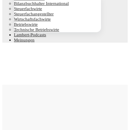
Bilanz­buch­hal­ter International
Steu­er­fach­wir­te
Steu­er­fach­an­ge­stell­ter
Wirt­schafts­fach­wir­te
Betriebs­wir­te
Tech­ni­sche Betriebswirte
Lam­­bert-Pod­­casts
Mei­nun­gen