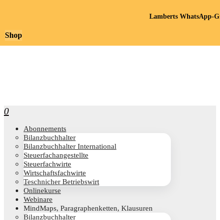
Lamberts WhatsApp-Gr
Shop
0
Abon­ne­ments
Bilanz­buch­hal­ter
Bilanz­buch­hal­ter International
Steu­er­fach­an­ge­stell­te
Steu­er­fach­wir­te
Wirt­schafts­fach­wir­te
Teschni­cher Betriebswirt
Online­kur­se
Web­i­na­re
Mind­Maps, Para­gra­phen­ket­ten, Klausuren
Bilanz­buch­hal­ter