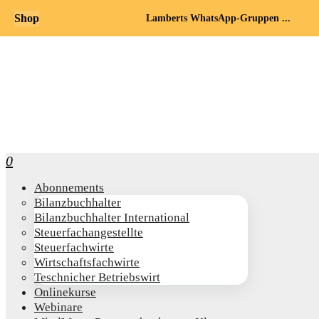
Shop
Lamberts WhatsApp-Gruppen ...
0
Abon­ne­ments
Bilanz­buch­hal­ter
Bilanz­buch­hal­ter International
Steu­er­fach­an­ge­stell­te
Steu­er­fach­wir­te
Wirt­schafts­fach­wir­te
Teschni­cher Betriebswirt
Online­kur­se
Web­i­na­re