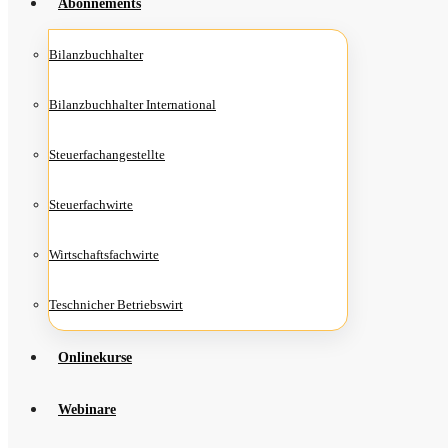
Abon­ne­ments
Bilanz­buch­hal­ter
Bilanz­buch­hal­ter International
Steu­er­fach­an­ge­stell­te
Steu­er­fach­wir­te
Wirt­schafts­fach­wir­te
Teschni­cher Betriebswirt
Online­kur­se
Web­i­na­re