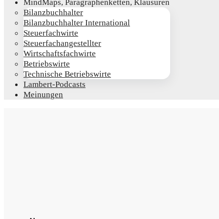
Mind­Maps, Para­gra­phen­ket­ten, Klausuren
Bilanz­buch­hal­ter
Bilanz­buch­hal­ter International
Steu­er­fach­wir­te
Steu­er­fach­an­ge­stell­ter
Wirt­schafts­fach­wir­te
Betriebs­wir­te
Tech­ni­sche Betriebswirte
Lam­­bert-Pod­­casts
Mei­nun­gen