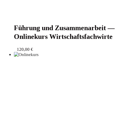
Füh­rung und Zusam­men­ar­beit —
Online­kurs Wirtschaftsfachwirte
120,00
€