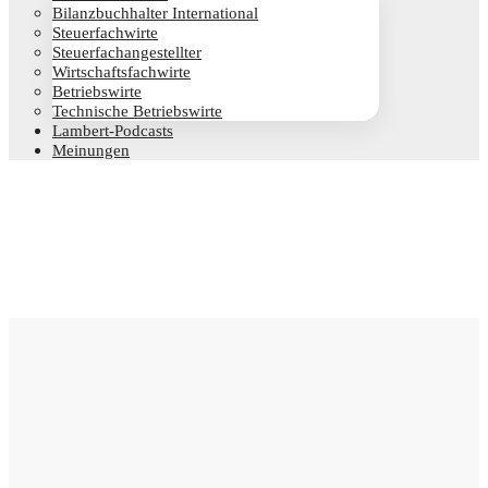
Bilanz­buch­hal­ter International
Steu­er­fach­wir­te
Steu­er­fach­an­ge­stell­ter
Wirt­schafts­fach­wir­te
Betriebs­wir­te
Tech­ni­sche Betriebswirte
Lam­­bert-Pod­­casts
Mei­nun­gen