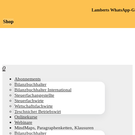
Lamberts WhatsApp-Gr
Shop
0
Abon­ne­ments
Bilanz­buch­hal­ter
Bilanz­buch­hal­ter International
Steu­er­fach­an­ge­stell­te
Steu­er­fach­wir­te
Wirt­schafts­fach­wir­te
Teschni­cher Betriebswirt
Online­kur­se
Web­i­na­re
Mind­Maps, Para­gra­phen­ket­ten, Klausuren
Bilanz­buch­hal­ter