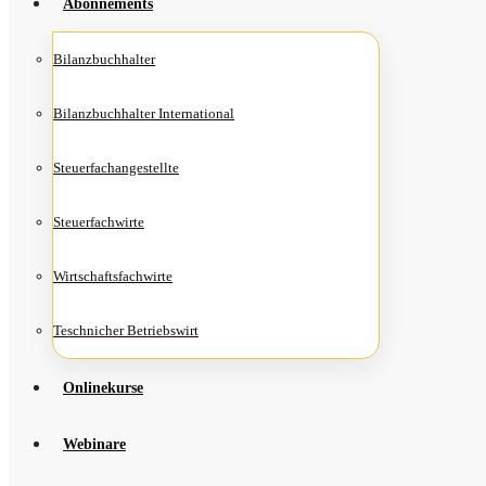
Abon­ne­ments
Bilanz­buch­hal­ter
Bilanz­buch­hal­ter International
Steu­er­fach­an­ge­stell­te
Steu­er­fach­wir­te
Wirt­schafts­fach­wir­te
Teschni­cher Betriebswirt
Online­kur­se
Web­i­na­re