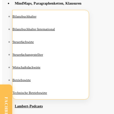
Mind­Maps, Para­gra­phen­ket­ten, Klausuren
Bilanz­buch­hal­ter
Bilanz­buch­hal­ter International
Steu­er­fach­wir­te
Steu­er­fach­an­ge­stell­ter
Wirt­schafts­fach­wir­te
Betriebs­wir­te
Tech­ni­sche Betriebswirte
Lam­­bert-Pod­­casts