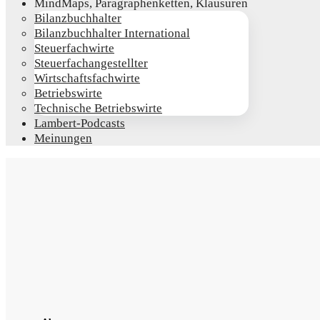
Mind­Maps, Para­gra­phen­ket­ten, Klausuren
Bilanz­buch­hal­ter
Bilanz­buch­hal­ter International
Steu­er­fach­wir­te
Steu­er­fach­an­ge­stell­ter
Wirt­schafts­fach­wir­te
Betriebs­wir­te
Tech­ni­sche Betriebswirte
Lam­­bert-Pod­­casts
Mei­nun­gen