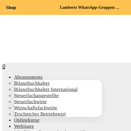
Shop
Lamberts WhatsApp-Gruppen ...
0
Abon­ne­ments
Bilanz­buch­hal­ter
Bilanz­buch­hal­ter International
Steu­er­fach­an­ge­stell­te
Steu­er­fach­wir­te
Wirt­schafts­fach­wir­te
Teschni­cher Betriebswirt
Online­kur­se
Web­i­na­re