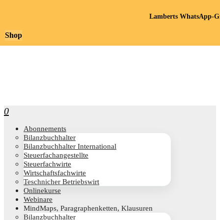
Lamberts WhatsApp-Gr
Shop
0
Abon­ne­ments
Bilanz­buch­hal­ter
Bilanz­buch­hal­ter International
Steu­er­fach­an­ge­stell­te
Steu­er­fach­wir­te
Wirt­schafts­fach­wir­te
Teschni­cher Betriebswirt
Online­kur­se
Web­i­na­re
Mind­Maps, Para­gra­phen­ket­ten, Klausuren
Bilanz­buch­hal­ter