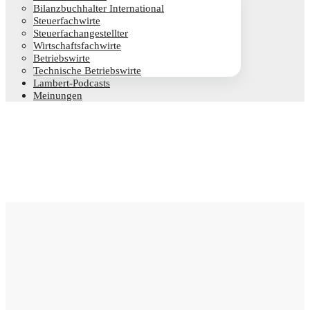
Bilanz­buch­hal­ter International
Steu­er­fach­wir­te
Steu­er­fach­an­ge­stell­ter
Wirt­schafts­fach­wir­te
Betriebs­wir­te
Tech­ni­sche Betriebswirte
Lam­­bert-Pod­­casts
Mei­nun­gen