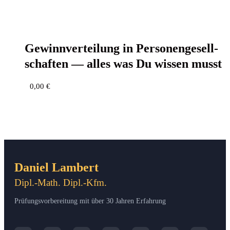
Gewinn­ver­tei­lung in Per­so­nen­ge­sell­
schaf­ten — alles was Du wis­sen musst
0,00
€
Daniel Lambert
Dipl.-Math. Dipl.-Kfm.
Prüfungsvorbereitung mit über 30 Jahren Erfahrung