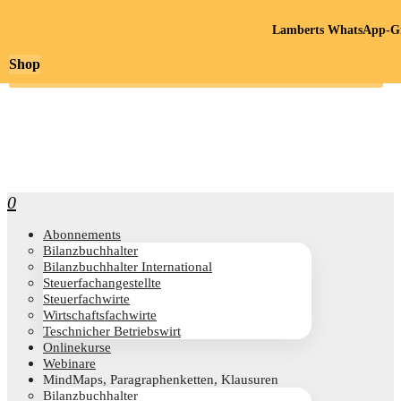
Lamberts WhatsApp-Gr
Shop
0
Abon­ne­ments
Bilanz­buch­hal­ter
Bilanz­buch­hal­ter International
Steu­er­fach­an­ge­stell­te
Steu­er­fach­wir­te
Wirt­schafts­fach­wir­te
Teschni­cher Betriebswirt
Online­kur­se
Web­i­na­re
Mind­Maps, Para­gra­phen­ket­ten, Klausuren
Bilanz­buch­hal­ter