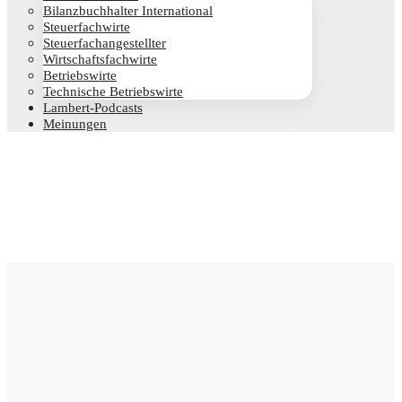
Bilanz­buch­hal­ter International
Steu­er­fach­wir­te
Steu­er­fach­an­ge­stell­ter
Wirt­schafts­fach­wir­te
Betriebs­wir­te
Tech­ni­sche Betriebswirte
Lam­­bert-Pod­­casts
Mei­nun­gen