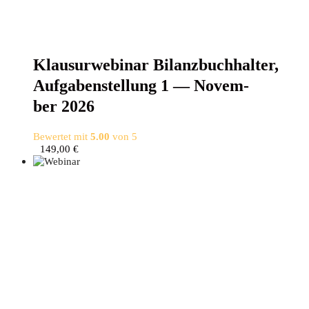
Klau­sur­web­i­nar Bilanz­buch­hal­ter,
Auf­ga­ben­stel­lung 1 — Novem­
ber 2026
Bewertet mit
5.00
von 5
149,00
€