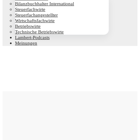
Bilanz­buch­hal­ter International
Steu­er­fach­wir­te
Steu­er­fach­an­ge­stell­ter
Wirt­schafts­fach­wir­te
Betriebs­wir­te
Tech­ni­sche Betriebswirte
Lam­­bert-Pod­­casts
Mei­nun­gen