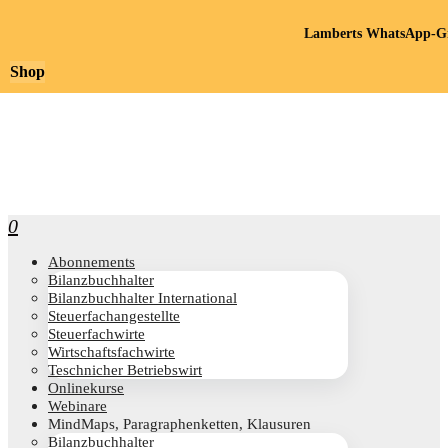
Lamberts WhatsApp-Gr
Shop
0
Abon­ne­ments
Bilanz­buch­hal­ter
Bilanz­buch­hal­ter International
Steu­er­fach­an­ge­stell­te
Steu­er­fach­wir­te
Wirt­schafts­fach­wir­te
Teschni­cher Betriebswirt
Online­kur­se
Web­i­na­re
Mind­Maps, Para­gra­phen­ket­ten, Klausuren
Bilanz­buch­hal­ter