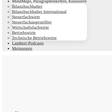
Mind­Maps, Para­gra­phen­ket­ten, Klausuren
Bilanz­buch­hal­ter
Bilanz­buch­hal­ter International
Steu­er­fach­wir­te
Steu­er­fach­an­ge­stell­ter
Wirt­schafts­fach­wir­te
Betriebs­wir­te
Tech­ni­sche Betriebswirte
Lam­­bert-Pod­­casts
Mei­nun­gen