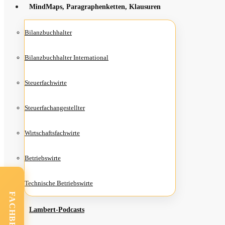
Mind­Maps, Para­gra­phen­ket­ten, Klausuren
Bilanz­buch­hal­ter
Bilanz­buch­hal­ter International
Steu­er­fach­wir­te
Steu­er­fach­an­ge­stell­ter
Wirt­schafts­fach­wir­te
Betriebs­wir­te
Tech­ni­sche Betriebswirte
Lam­­bert-Pod­­casts