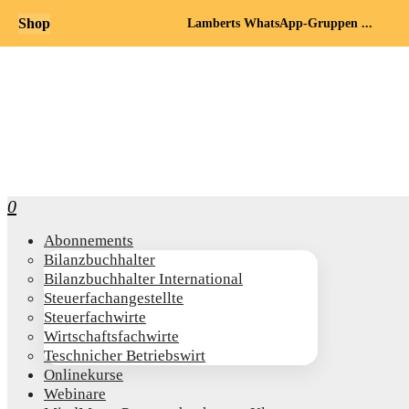
Shop
Lamberts WhatsApp-Gruppen ...
0
Abon­ne­ments
Bilanz­buch­hal­ter
Bilanz­buch­hal­ter International
Steu­er­fach­an­ge­stell­te
Steu­er­fach­wir­te
Wirt­schafts­fach­wir­te
Teschni­cher Betriebswirt
Online­kur­se
Web­i­na­re