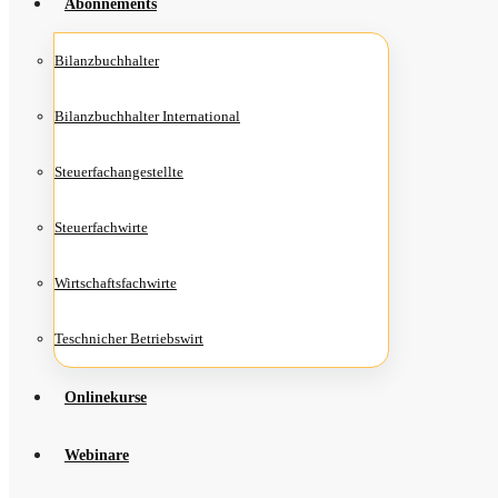
Abon­ne­ments
Bilanz­buch­hal­ter
Bilanz­buch­hal­ter International
Steu­er­fach­an­ge­stell­te
Steu­er­fach­wir­te
Wirt­schafts­fach­wir­te
Teschni­cher Betriebswirt
Online­kur­se
Web­i­na­re