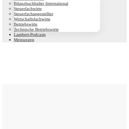
Bilanz­buch­hal­ter International
Steu­er­fach­wir­te
Steu­er­fach­an­ge­stell­ter
Wirt­schafts­fach­wir­te
Betriebs­wir­te
Tech­ni­sche Betriebswirte
Lam­­bert-Pod­­casts
Mei­nun­gen