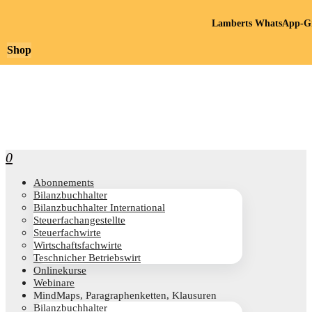
Lamberts WhatsApp-Gr
Shop
0
Abon­ne­ments
Bilanz­buch­hal­ter
Bilanz­buch­hal­ter International
Steu­er­fach­an­ge­stell­te
Steu­er­fach­wir­te
Wirt­schafts­fach­wir­te
Teschni­cher Betriebswirt
Online­kur­se
Web­i­na­re
Mind­Maps, Para­gra­phen­ket­ten, Klausuren
Bilanz­buch­hal­ter