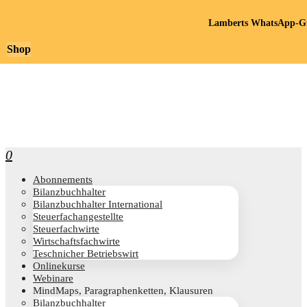
Lamberts WhatsApp-Gr
Shop
0
Abon­ne­ments
Bilanz­buch­hal­ter
Bilanz­buch­hal­ter International
Steu­er­fach­an­ge­stell­te
Steu­er­fach­wir­te
Wirt­schafts­fach­wir­te
Teschni­cher Betriebswirt
Online­kur­se
Web­i­na­re
Mind­Maps, Para­gra­phen­ket­ten, Klausuren
Bilanz­buch­hal­ter