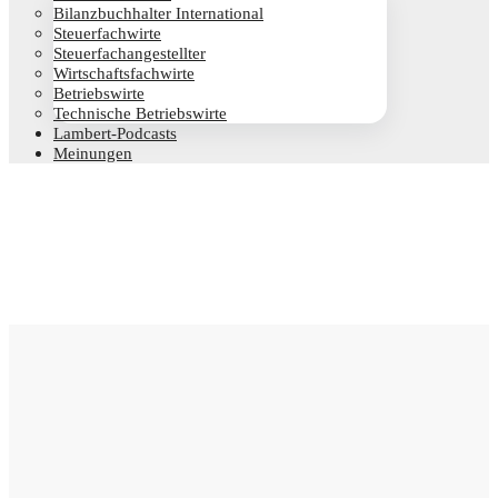
Bilanz­buch­hal­ter International
Steu­er­fach­wir­te
Steu­er­fach­an­ge­stell­ter
Wirt­schafts­fach­wir­te
Betriebs­wir­te
Tech­ni­sche Betriebswirte
Lam­­bert-Pod­­casts
Mei­nun­gen