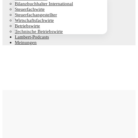
Bilanz­buch­hal­ter International
Steu­er­fach­wir­te
Steu­er­fach­an­ge­stell­ter
Wirt­schafts­fach­wir­te
Betriebs­wir­te
Tech­ni­sche Betriebswirte
Lam­­bert-Pod­­casts
Mei­nun­gen