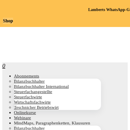
Lamberts WhatsApp-Gr
Shop
0
Abon­ne­ments
Bilanz­buch­hal­ter
Bilanz­buch­hal­ter International
Steu­er­fach­an­ge­stell­te
Steu­er­fach­wir­te
Wirt­schafts­fach­wir­te
Teschni­cher Betriebswirt
Online­kur­se
Web­i­na­re
Mind­Maps, Para­gra­phen­ket­ten, Klausuren
Bilanz­buch­hal­ter