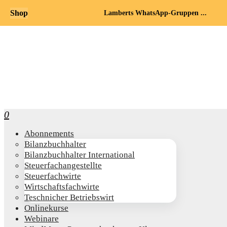
Shop
Lamberts WhatsApp-Gruppen ...
0
Abon­ne­ments
Bilanz­buch­hal­ter
Bilanz­buch­hal­ter International
Steu­er­fach­an­ge­stell­te
Steu­er­fach­wir­te
Wirt­schafts­fach­wir­te
Teschni­cher Betriebswirt
Online­kur­se
Web­i­na­re