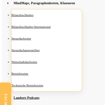
Mind­Maps, Para­gra­phen­ket­ten, Klausuren
Bilanz­buch­hal­ter
Bilanz­buch­hal­ter International
Steu­er­fach­wir­te
Steu­er­fach­an­ge­stell­ter
Wirt­schafts­fach­wir­te
Betriebs­wir­te
Tech­ni­sche Betriebswirte
Lam­­bert-Pod­­casts