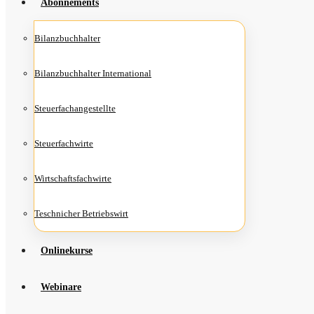
Abon­ne­ments
Bilanz­buch­hal­ter
Bilanz­buch­hal­ter International
Steu­er­fach­an­ge­stell­te
Steu­er­fach­wir­te
Wirt­schafts­fach­wir­te
Teschni­cher Betriebswirt
Online­kur­se
Web­i­na­re