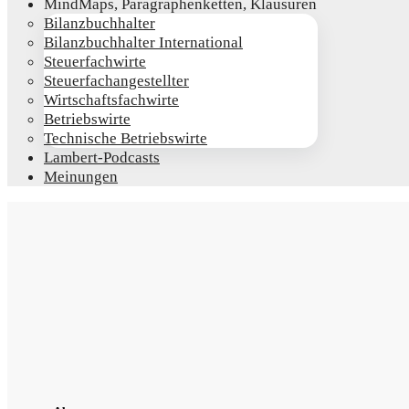
Mind­Maps, Para­gra­phen­ket­ten, Klausuren
Bilanz­buch­hal­ter
Bilanz­buch­hal­ter International
Steu­er­fach­wir­te
Steu­er­fach­an­ge­stell­ter
Wirt­schafts­fach­wir­te
Betriebs­wir­te
Tech­ni­sche Betriebswirte
Lam­­bert-Pod­­casts
Mei­nun­gen