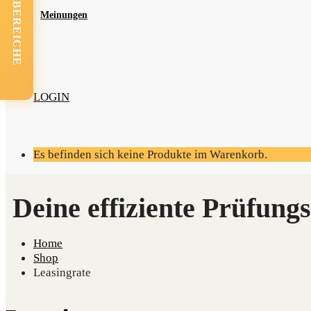
FACHBEREICHE
Mei­nun­gen
LOGIN
Es befinden sich keine Produkte im Warenkorb.
Home
Shop
Leasingrate