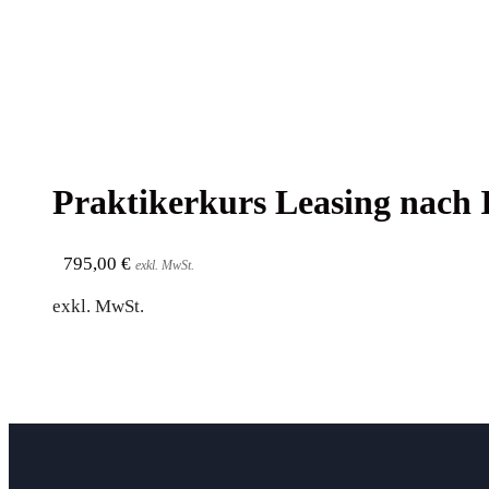
Prak­ti­ker­kurs Lea­sing nach
795,00
€
exkl. MwSt.
exkl. MwSt.