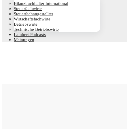
Bilanz­buch­hal­ter International
Steu­er­fach­wir­te
Steu­er­fach­an­ge­stell­ter
Wirt­schafts­fach­wir­te
Betriebs­wir­te
Tech­ni­sche Betriebswirte
Lam­­bert-Pod­­casts
Mei­nun­gen