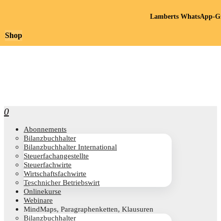
Lamberts WhatsApp-Gr
Shop
0
Abon­ne­ments
Bilanz­buch­hal­ter
Bilanz­buch­hal­ter International
Steu­er­fach­an­ge­stell­te
Steu­er­fach­wir­te
Wirt­schafts­fach­wir­te
Teschni­cher Betriebswirt
Online­kur­se
Web­i­na­re
Mind­Maps, Para­gra­phen­ket­ten, Klausuren
Bilanz­buch­hal­ter