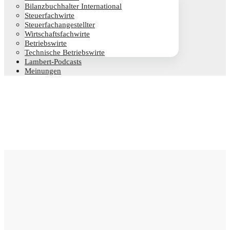
Bilanz­buch­hal­ter International
Steu­er­fach­wir­te
Steu­er­fach­an­ge­stell­ter
Wirt­schafts­fach­wir­te
Betriebs­wir­te
Tech­ni­sche Betriebswirte
Lam­­bert-Pod­­casts
Mei­nun­gen