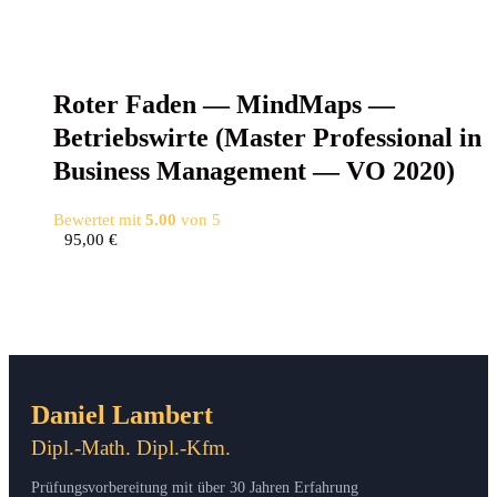
Roter Faden — Mind­Maps —
Betriebs­wir­te (Mas­ter Pro­fes­sio­nal in
Busi­ness Manage­ment — VO 2020)
Bewertet mit
5.00
von 5
95,00
€
Daniel Lambert
Dipl.-Math. Dipl.-Kfm.
Prüfungsvorbereitung mit über 30 Jahren Erfahrung