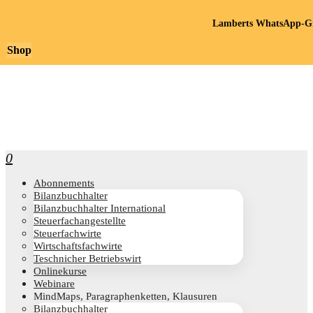
Lamberts WhatsApp-Gr
Shop
0
Abon­ne­ments
Bilanz­buch­hal­ter
Bilanz­buch­hal­ter International
Steu­er­fach­an­ge­stell­te
Steu­er­fach­wir­te
Wirt­schafts­fach­wir­te
Teschni­cher Betriebswirt
Online­kur­se
Web­i­na­re
Mind­Maps, Para­gra­phen­ket­ten, Klausuren
Bilanz­buch­hal­ter