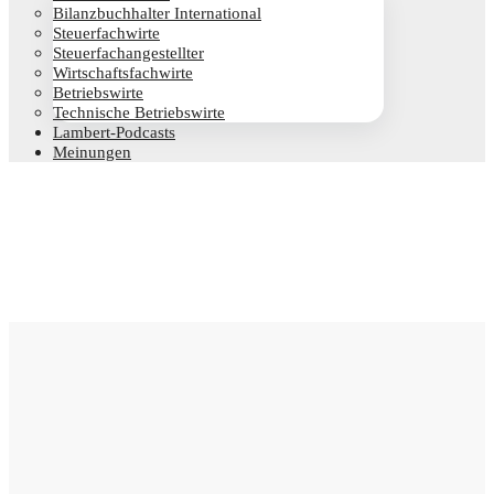
Bilanz­buch­hal­ter International
Steu­er­fach­wir­te
Steu­er­fach­an­ge­stell­ter
Wirt­schafts­fach­wir­te
Betriebs­wir­te
Tech­ni­sche Betriebswirte
Lam­­bert-Pod­­casts
Mei­nun­gen