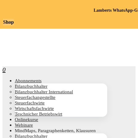
Lamberts WhatsApp-Gr
Shop
0
Abon­ne­ments
Bilanz­buch­hal­ter
Bilanz­buch­hal­ter International
Steu­er­fach­an­ge­stell­te
Steu­er­fach­wir­te
Wirt­schafts­fach­wir­te
Teschni­cher Betriebswirt
Online­kur­se
Web­i­na­re
Mind­Maps, Para­gra­phen­ket­ten, Klausuren
Bilanz­buch­hal­ter