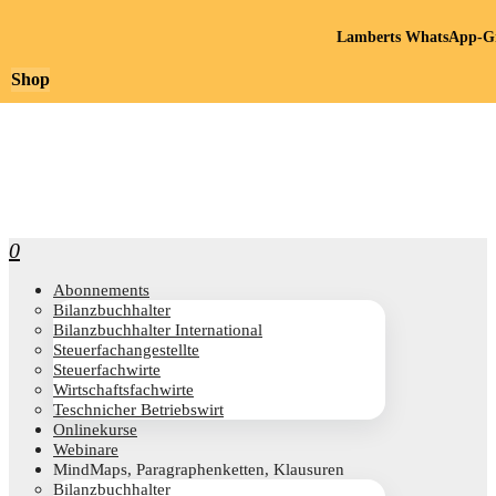
Lamberts WhatsApp-Gr
Shop
0
Abon­ne­ments
Bilanz­buch­hal­ter
Bilanz­buch­hal­ter International
Steu­er­fach­an­ge­stell­te
Steu­er­fach­wir­te
Wirt­schafts­fach­wir­te
Teschni­cher Betriebswirt
Online­kur­se
Web­i­na­re
Mind­Maps, Para­gra­phen­ket­ten, Klausuren
Bilanz­buch­hal­ter