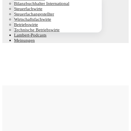
Bilanz­buch­hal­ter International
Steu­er­fach­wir­te
Steu­er­fach­an­ge­stell­ter
Wirt­schafts­fach­wir­te
Betriebs­wir­te
Tech­ni­sche Betriebswirte
Lam­­bert-Pod­­casts
Mei­nun­gen