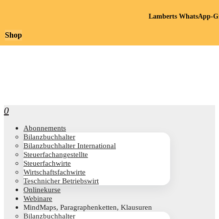
Lamberts WhatsApp-Gr
Shop
0
Abon­ne­ments
Bilanz­buch­hal­ter
Bilanz­buch­hal­ter International
Steu­er­fach­an­ge­stell­te
Steu­er­fach­wir­te
Wirt­schafts­fach­wir­te
Teschni­cher Betriebswirt
Online­kur­se
Web­i­na­re
Mind­Maps, Para­gra­phen­ket­ten, Klausuren
Bilanz­buch­hal­ter