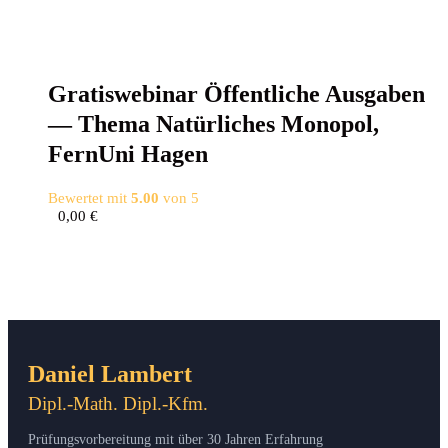
Gra­tis­web­i­nar Öffent­li­che Aus­ga­ben
— The­ma Natür­li­ches Mono­pol,
Fern­Uni Hagen
Bewertet mit
5.00
von 5
0,00
€
Daniel Lambert
Dipl.-Math. Dipl.-Kfm.
Prüfungsvorbereitung mit über 30 Jahren Erfahrung