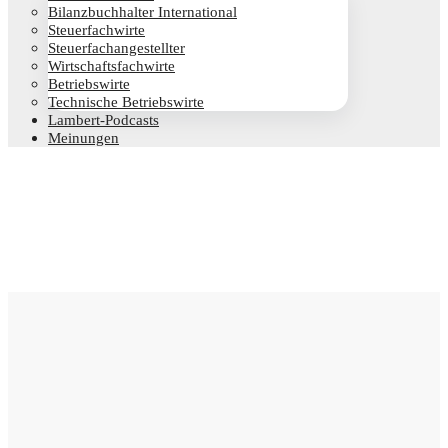
Bilanz­buch­hal­ter International
Steu­er­fach­wir­te
Steu­er­fach­an­ge­stell­ter
Wirt­schafts­fach­wir­te
Betriebs­wir­te
Tech­ni­sche Betriebswirte
Lam­­bert-Pod­­casts
Mei­nun­gen