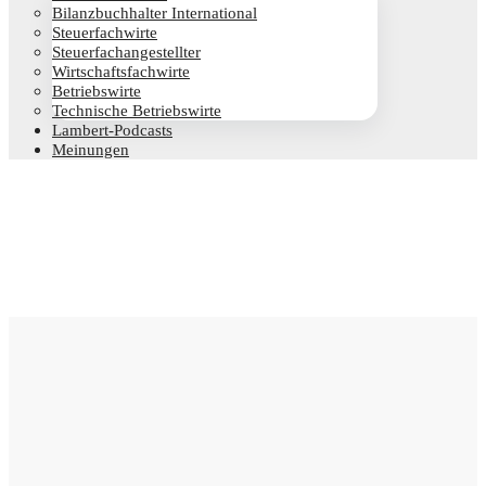
Bilanz­buch­hal­ter International
Steu­er­fach­wir­te
Steu­er­fach­an­ge­stell­ter
Wirt­schafts­fach­wir­te
Betriebs­wir­te
Tech­ni­sche Betriebswirte
Lam­­bert-Pod­­casts
Mei­nun­gen