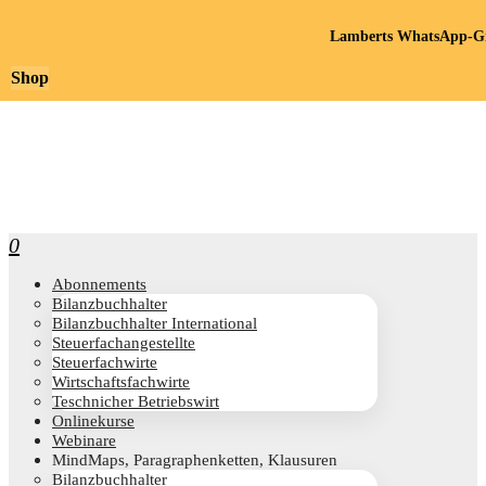
Lamberts WhatsApp-Gr
Shop
0
Abon­ne­ments
Bilanz­buch­hal­ter
Bilanz­buch­hal­ter International
Steu­er­fach­an­ge­stell­te
Steu­er­fach­wir­te
Wirt­schafts­fach­wir­te
Teschni­cher Betriebswirt
Online­kur­se
Web­i­na­re
Mind­Maps, Para­gra­phen­ket­ten, Klausuren
Bilanz­buch­hal­ter