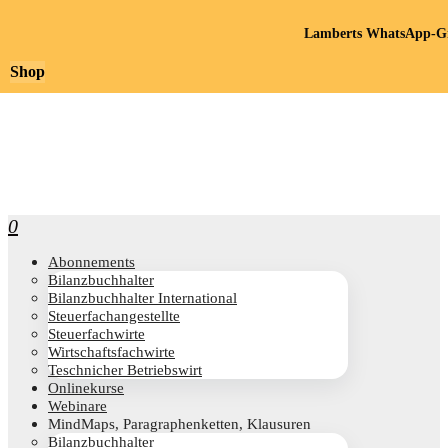
Lamberts WhatsApp-Gr
Shop
0
Abon­ne­ments
Bilanz­buch­hal­ter
Bilanz­buch­hal­ter International
Steu­er­fach­an­ge­stell­te
Steu­er­fach­wir­te
Wirt­schafts­fach­wir­te
Teschni­cher Betriebswirt
Online­kur­se
Web­i­na­re
Mind­Maps, Para­gra­phen­ket­ten, Klausuren
Bilanz­buch­hal­ter