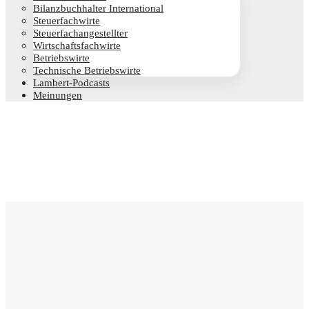
Bilanz­buch­hal­ter International
Steu­er­fach­wir­te
Steu­er­fach­an­ge­stell­ter
Wirt­schafts­fach­wir­te
Betriebs­wir­te
Tech­ni­sche Betriebswirte
Lam­­bert-Pod­­casts
Mei­nun­gen