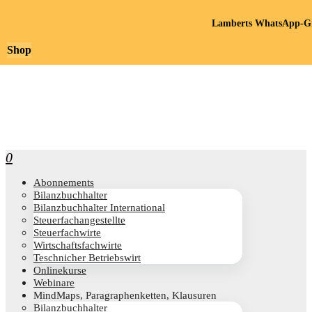
Lamberts WhatsApp-Gr
Shop
0
Abon­ne­ments
Bilanz­buch­hal­ter
Bilanz­buch­hal­ter International
Steu­er­fach­an­ge­stell­te
Steu­er­fach­wir­te
Wirt­schafts­fach­wir­te
Teschni­cher Betriebswirt
Online­kur­se
Web­i­na­re
Mind­Maps, Para­gra­phen­ket­ten, Klausuren
Bilanz­buch­hal­ter