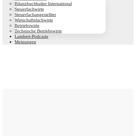
Bilanz­buch­hal­ter International
Steu­er­fach­wir­te
Steu­er­fach­an­ge­stell­ter
Wirt­schafts­fach­wir­te
Betriebs­wir­te
Tech­ni­sche Betriebswirte
Lam­­bert-Pod­­casts
Mei­nun­gen