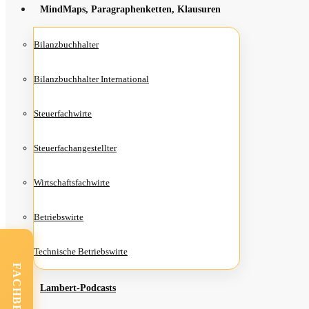
Mind­Maps, Para­gra­phen­ket­ten, Klausuren
Bilanz­buch­hal­ter
Bilanz­buch­hal­ter International
Steu­er­fach­wir­te
Steu­er­fach­an­ge­stell­ter
Wirt­schafts­fach­wir­te
Betriebs­wir­te
Tech­ni­sche Betriebswirte
Lam­­bert-Pod­­casts