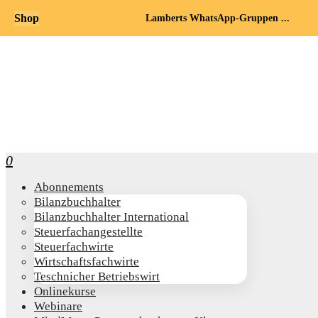
Shop
Lamberts WhatsApp-Gruppen ...
0
Abon­ne­ments
Bilanz­buch­hal­ter
Bilanz­buch­hal­ter International
Steu­er­fach­an­ge­stell­te
Steu­er­fach­wir­te
Wirt­schafts­fach­wir­te
Teschni­cher Betriebswirt
Online­kur­se
Web­i­na­re