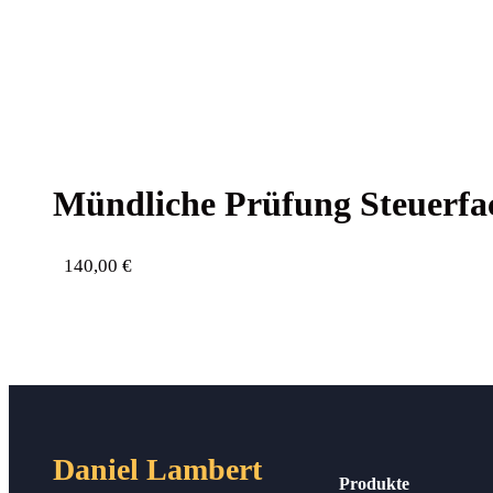
Münd­li­che Prü­fung Steu­er­
140,00
€
Daniel Lambert
Produkte