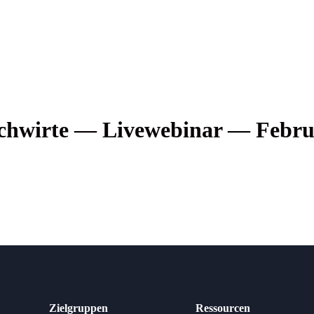
fach­wir­te — Live­web­i­nar — Feb
Zielgruppen
Ressourcen