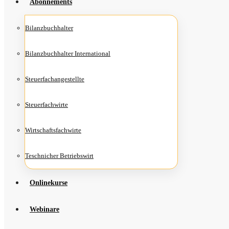
Abon­ne­ments
Bilanz­buch­hal­ter
Bilanz­buch­hal­ter International
Steu­er­fach­an­ge­stell­te
Steu­er­fach­wir­te
Wirt­schafts­fach­wir­te
Teschni­cher Betriebswirt
Online­kur­se
Web­i­na­re