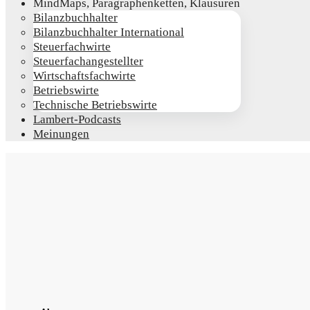
Mind­Maps, Para­gra­phen­ket­ten, Klausuren
Bilanz­buch­hal­ter
Bilanz­buch­hal­ter International
Steu­er­fach­wir­te
Steu­er­fach­an­ge­stell­ter
Wirt­schafts­fach­wir­te
Betriebs­wir­te
Tech­ni­sche Betriebswirte
Lam­­bert-Pod­­casts
Mei­nun­gen