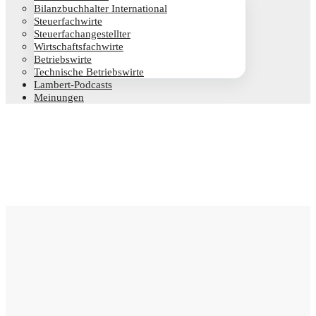
Bilanz­buch­hal­ter International
Steu­er­fach­wir­te
Steu­er­fach­an­ge­stell­ter
Wirt­schafts­fach­wir­te
Betriebs­wir­te
Tech­ni­sche Betriebswirte
Lam­­bert-Pod­­casts
Mei­nun­gen