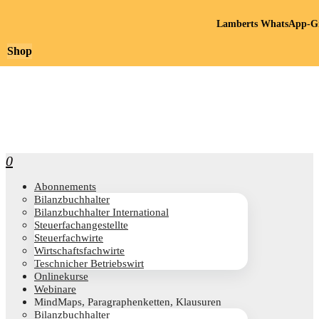
Lamberts WhatsApp-Gr
Shop
0
Abon­ne­ments
Bilanz­buch­hal­ter
Bilanz­buch­hal­ter International
Steu­er­fach­an­ge­stell­te
Steu­er­fach­wir­te
Wirt­schafts­fach­wir­te
Teschni­cher Betriebswirt
Online­kur­se
Web­i­na­re
Mind­Maps, Para­gra­phen­ket­ten, Klausuren
Bilanz­buch­hal­ter