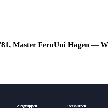
781, Mas­ter Fern­Uni Hagen — W
Zielgruppen
Ressourcen