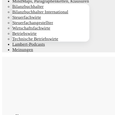
Mind­Maps, Para­gra­phen­ket­ten, Klausuren
Bilanz­buch­hal­ter
Bilanz­buch­hal­ter International
Steu­er­fach­wir­te
Steu­er­fach­an­ge­stell­ter
Wirt­schafts­fach­wir­te
Betriebs­wir­te
Tech­ni­sche Betriebswirte
Lam­­bert-Pod­­casts
Mei­nun­gen