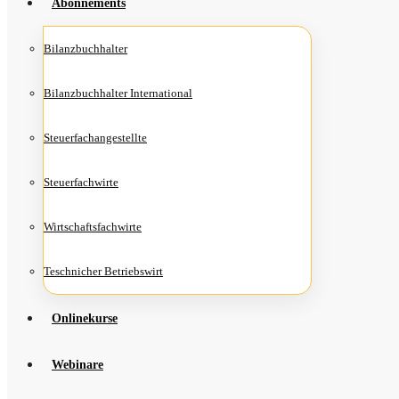
Abon­ne­ments
Bilanz­buch­hal­ter
Bilanz­buch­hal­ter International
Steu­er­fach­an­ge­stell­te
Steu­er­fach­wir­te
Wirt­schafts­fach­wir­te
Teschni­cher Betriebswirt
Online­kur­se
Web­i­na­re