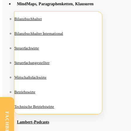
Mind­Maps, Para­gra­phen­ket­ten, Klausuren
Bilanz­buch­hal­ter
Bilanz­buch­hal­ter International
Steu­er­fach­wir­te
Steu­er­fach­an­ge­stell­ter
Wirt­schafts­fach­wir­te
Betriebs­wir­te
Tech­ni­sche Betriebswirte
Lam­­bert-Pod­­casts