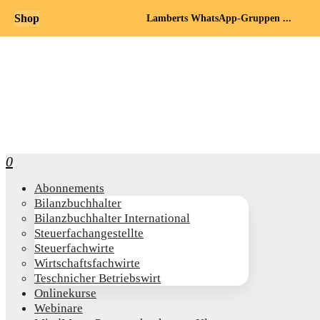
Shop
Lamberts WhatsApp-Gruppen ...
0
Abon­ne­ments
Bilanz­buch­hal­ter
Bilanz­buch­hal­ter International
Steu­er­fach­an­ge­stell­te
Steu­er­fach­wir­te
Wirt­schafts­fach­wir­te
Teschni­cher Betriebswirt
Online­kur­se
Web­i­na­re