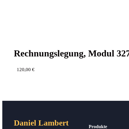
Rech­nungs­le­gung, Modul 32
120,00
€
Daniel Lambert
Produkte