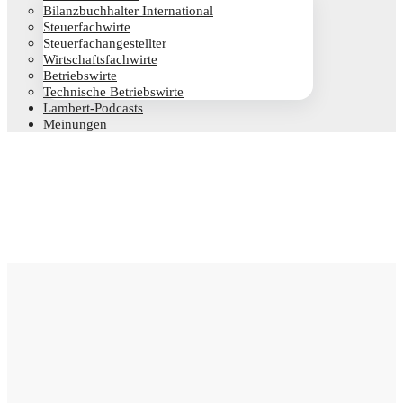
Bilanz­buch­hal­ter International
Steu­er­fach­wir­te
Steu­er­fach­an­ge­stell­ter
Wirt­schafts­fach­wir­te
Betriebs­wir­te
Tech­ni­sche Betriebswirte
Lam­­bert-Pod­­casts
Mei­nun­gen