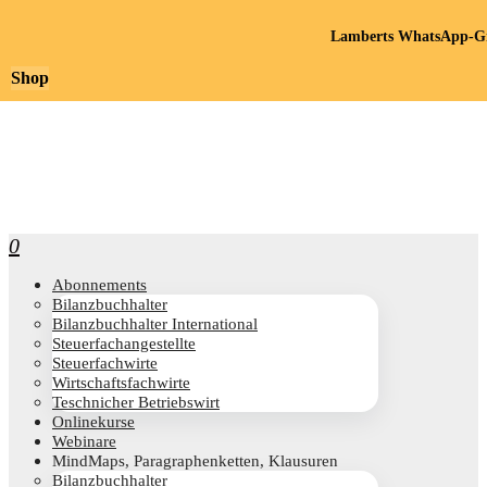
Lamberts WhatsApp-Gr
Shop
0
Abon­ne­ments
Bilanz­buch­hal­ter
Bilanz­buch­hal­ter International
Steu­er­fach­an­ge­stell­te
Steu­er­fach­wir­te
Wirt­schafts­fach­wir­te
Teschni­cher Betriebswirt
Online­kur­se
Web­i­na­re
Mind­Maps, Para­gra­phen­ket­ten, Klausuren
Bilanz­buch­hal­ter