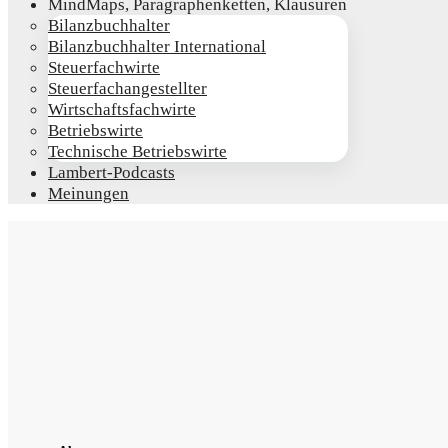
Mind­Maps, Para­gra­phen­ket­ten, Klausuren
Bilanz­buch­hal­ter
Bilanz­buch­hal­ter International
Steu­er­fach­wir­te
Steu­er­fach­an­ge­stell­ter
Wirt­schafts­fach­wir­te
Betriebs­wir­te
Tech­ni­sche Betriebswirte
Lam­­bert-Pod­­casts
Mei­nun­gen