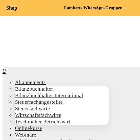
Shop
Lamberts WhatsApp-Gruppen ...
0
Abon­ne­ments
Bilanz­buch­hal­ter
Bilanz­buch­hal­ter International
Steu­er­fach­an­ge­stell­te
Steu­er­fach­wir­te
Wirt­schafts­fach­wir­te
Teschni­cher Betriebswirt
Online­kur­se
Web­i­na­re