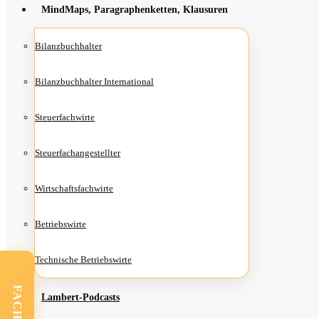
Mind­Maps, Para­gra­phen­ket­ten, Klausuren
Bilanz­buch­hal­ter
Bilanz­buch­hal­ter International
Steu­er­fach­wir­te
Steu­er­fach­an­ge­stell­ter
Wirt­schafts­fach­wir­te
Betriebs­wir­te
Tech­ni­sche Betriebswirte
Lam­­bert-Pod­­casts