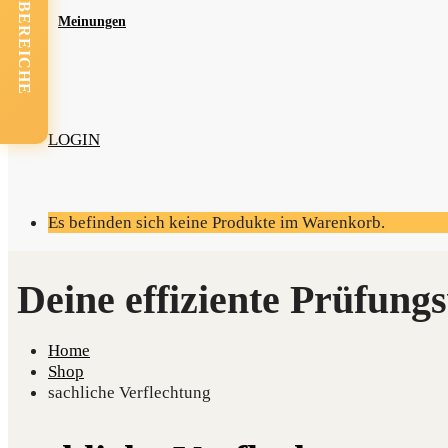
FACHBEREICHE
Mei­nun­gen
LOGIN
Es befinden sich keine Produkte im Warenkorb.
Home
Shop
sachliche Verflechtung