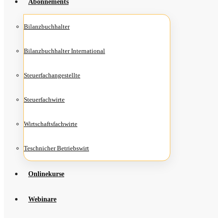
Abon­ne­ments
Bilanz­buch­hal­ter
Bilanz­buch­hal­ter International
Steu­er­fach­an­ge­stell­te
Steu­er­fach­wir­te
Wirt­schafts­fach­wir­te
Teschni­cher Betriebswirt
Online­kur­se
Web­i­na­re