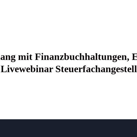
ang mit Finanz­buch­hal­tun­gen, E
 Live­web­i­nar Steu­er­fach­an­ge­s