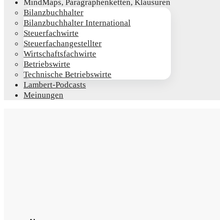
Mind­Maps, Para­gra­phen­ket­ten, Klausuren
Bilanz­buch­hal­ter
Bilanz­buch­hal­ter International
Steu­er­fach­wir­te
Steu­er­fach­an­ge­stell­ter
Wirt­schafts­fach­wir­te
Betriebs­wir­te
Tech­ni­sche Betriebswirte
Lam­­bert-Pod­­casts
Mei­nun­gen