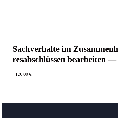
Sach­ver­hal­te im Zusam­men­h
res­ab­schlüs­sen bear­bei­ten —
120,00
€