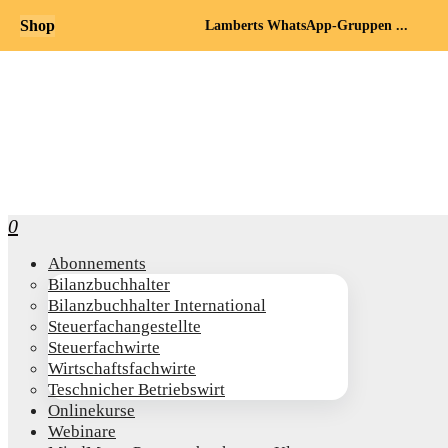
Shop
Lamberts WhatsApp-Gruppen ...
0
Abon­ne­ments
Bilanz­buch­hal­ter
Bilanz­buch­hal­ter International
Steu­er­fach­an­ge­stell­te
Steu­er­fach­wir­te
Wirt­schafts­fach­wir­te
Teschni­cher Betriebswirt
Online­kur­se
Web­i­na­re