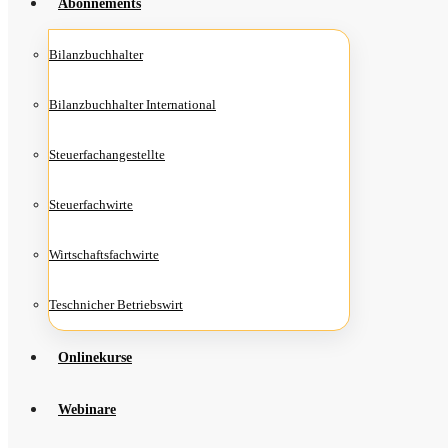
Abon­ne­ments
Bilanz­buch­hal­ter
Bilanz­buch­hal­ter International
Steu­er­fach­an­ge­stell­te
Steu­er­fach­wir­te
Wirt­schafts­fach­wir­te
Teschni­cher Betriebswirt
Online­kur­se
Web­i­na­re