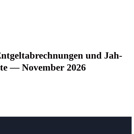
nt­gelt­ab­rech­nun­gen und Jah­
tell­te — Novem­ber 2026