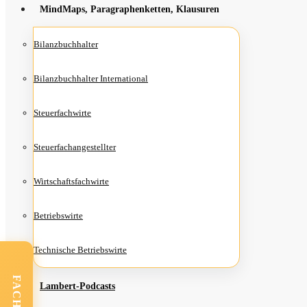
Mind­Maps, Para­gra­phen­ket­ten, Klausuren
Bilanz­buch­hal­ter
Bilanz­buch­hal­ter International
Steu­er­fach­wir­te
Steu­er­fach­an­ge­stell­ter
Wirt­schafts­fach­wir­te
Betriebs­wir­te
Tech­ni­sche Betriebswirte
Lam­­bert-Pod­­casts