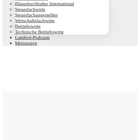
Bilanz­buch­hal­ter International
Steu­er­fach­wir­te
Steu­er­fach­an­ge­stell­ter
Wirt­schafts­fach­wir­te
Betriebs­wir­te
Tech­ni­sche Betriebswirte
Lam­­bert-Pod­­casts
Mei­nun­gen