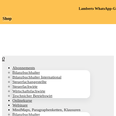
Lamberts WhatsApp-Gr
Shop
0
Abon­ne­ments
Bilanz­buch­hal­ter
Bilanz­buch­hal­ter International
Steu­er­fach­an­ge­stell­te
Steu­er­fach­wir­te
Wirt­schafts­fach­wir­te
Teschni­cher Betriebswirt
Online­kur­se
Web­i­na­re
Mind­Maps, Para­gra­phen­ket­ten, Klausuren
Bilanz­buch­hal­ter