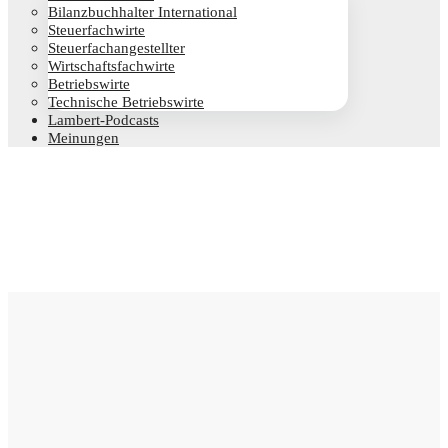
Bilanz­buch­hal­ter International
Steu­er­fach­wir­te
Steu­er­fach­an­ge­stell­ter
Wirt­schafts­fach­wir­te
Betriebs­wir­te
Tech­ni­sche Betriebswirte
Lam­­bert-Pod­­casts
Mei­nun­gen