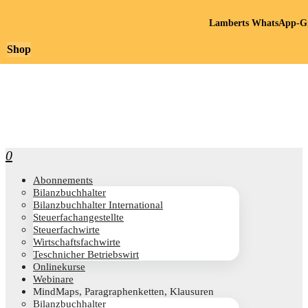
Lamberts WhatsApp-Gr
Shop
0
Abon­ne­ments
Bilanz­buch­hal­ter
Bilanz­buch­hal­ter International
Steu­er­fach­an­ge­stell­te
Steu­er­fach­wir­te
Wirt­schafts­fach­wir­te
Teschni­cher Betriebswirt
Online­kur­se
Web­i­na­re
Mind­Maps, Para­gra­phen­ket­ten, Klausuren
Bilanz­buch­hal­ter