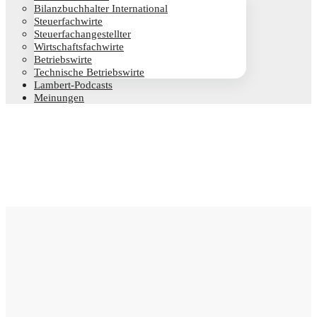
Bilanz­buch­hal­ter International
Steu­er­fach­wir­te
Steu­er­fach­an­ge­stell­ter
Wirt­schafts­fach­wir­te
Betriebs­wir­te
Tech­ni­sche Betriebswirte
Lam­­bert-Pod­­casts
Mei­nun­gen