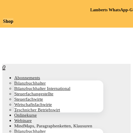
Lamberts WhatsApp-Gr
Shop
0
Abon­ne­ments
Bilanz­buch­hal­ter
Bilanz­buch­hal­ter International
Steu­er­fach­an­ge­stell­te
Steu­er­fach­wir­te
Wirt­schafts­fach­wir­te
Teschni­cher Betriebswirt
Online­kur­se
Web­i­na­re
Mind­Maps, Para­gra­phen­ket­ten, Klausuren
Bilanz­buch­hal­ter