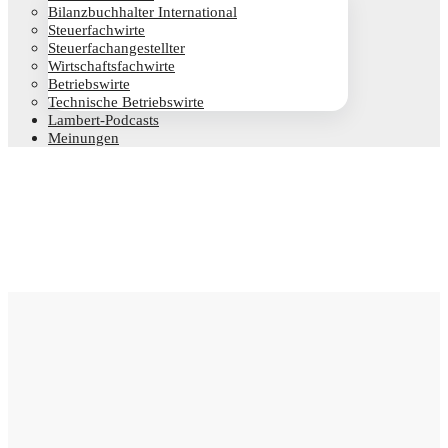
Bilanz­buch­hal­ter International
Steu­er­fach­wir­te
Steu­er­fach­an­ge­stell­ter
Wirt­schafts­fach­wir­te
Betriebs­wir­te
Tech­ni­sche Betriebswirte
Lam­­bert-Pod­­casts
Mei­nun­gen