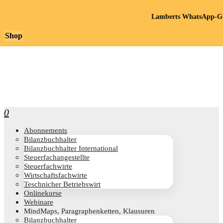
Lamberts WhatsApp-Gr
Shop
0
Abon­ne­ments
Bilanz­buch­hal­ter
Bilanz­buch­hal­ter International
Steu­er­fach­an­ge­stell­te
Steu­er­fach­wir­te
Wirt­schafts­fach­wir­te
Teschni­cher Betriebswirt
Online­kur­se
Web­i­na­re
Mind­Maps, Para­gra­phen­ket­ten, Klausuren
Bilanz­buch­hal­ter