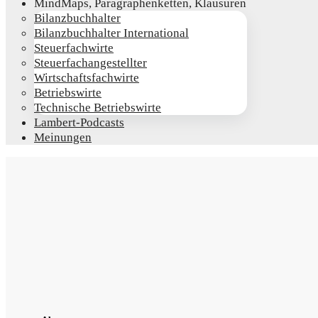
Mind­Maps, Para­gra­phen­ket­ten, Klausuren
Bilanz­buch­hal­ter
Bilanz­buch­hal­ter International
Steu­er­fach­wir­te
Steu­er­fach­an­ge­stell­ter
Wirt­schafts­fach­wir­te
Betriebs­wir­te
Tech­ni­sche Betriebswirte
Lam­­bert-Pod­­casts
Mei­nun­gen