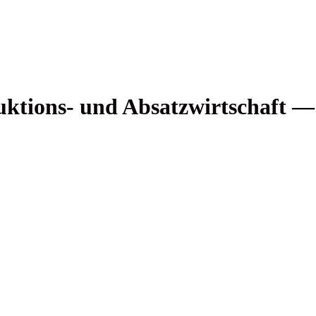
uk­ti­ons- und Absatz­wirt­schaft —