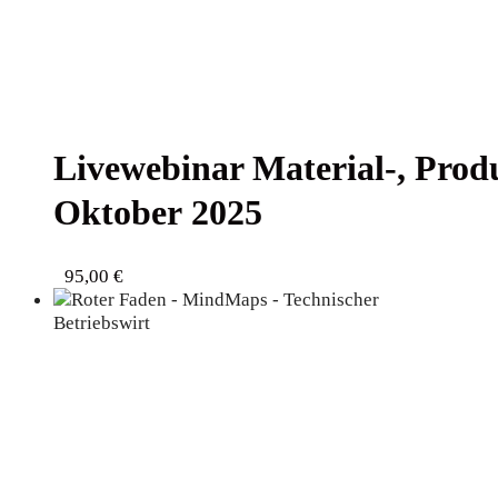
Live­web­i­nar Material‑, Pro­d
Okto­ber 2025
95,00
€