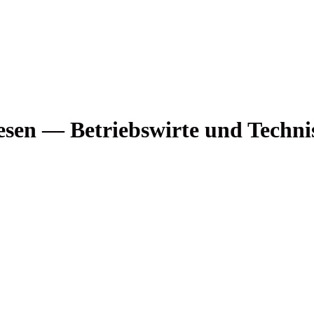
we­sen — Betriebs­wir­te und Tech­n