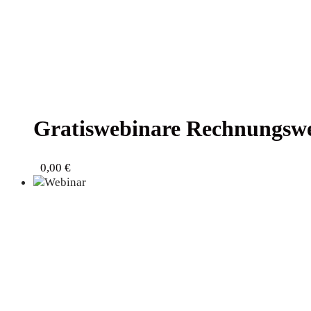
Gra­tis­web­i­na­re Rech­nungs­
0,00
€