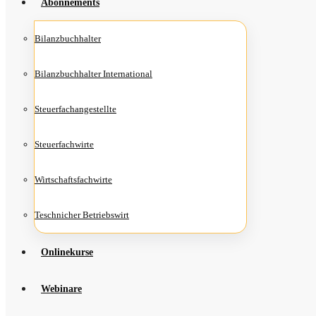
Abon­ne­ments
Bilanz­buch­hal­ter
Bilanz­buch­hal­ter International
Steu­er­fach­an­ge­stell­te
Steu­er­fach­wir­te
Wirt­schafts­fach­wir­te
Teschni­cher Betriebswirt
Online­kur­se
Web­i­na­re