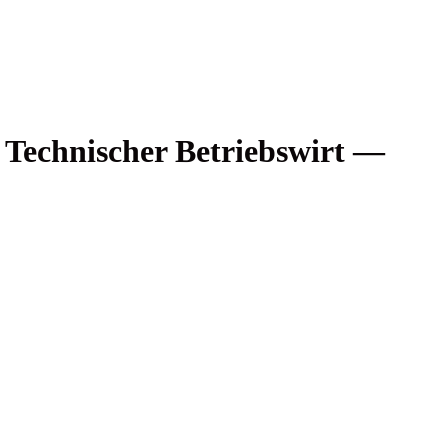
 Tech­ni­scher Betriebs­wirt —