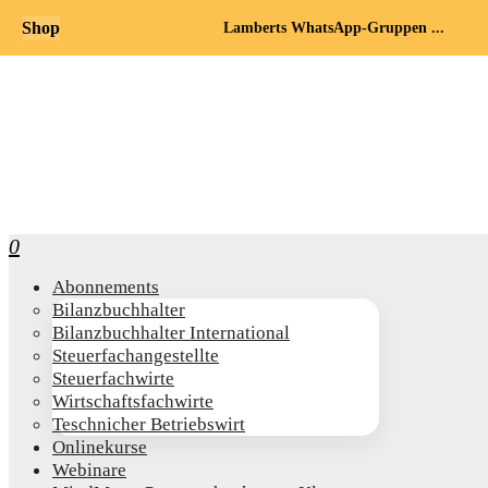
Shop
Lamberts WhatsApp-Gruppen ...
0
Abon­ne­ments
Bilanz­buch­hal­ter
Bilanz­buch­hal­ter International
Steu­er­fach­an­ge­stell­te
Steu­er­fach­wir­te
Wirt­schafts­fach­wir­te
Teschni­cher Betriebswirt
Online­kur­se
Web­i­na­re