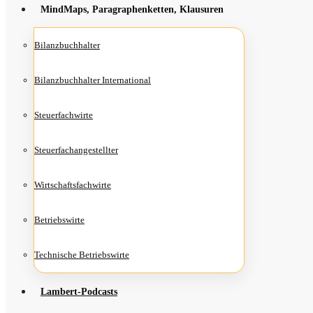
Mind­Maps, Para­gra­phen­ket­ten, Klausuren
Bilanz­buch­hal­ter
Bilanz­buch­hal­ter International
Steu­er­fach­wir­te
Steu­er­fach­an­ge­stell­ter
Wirt­schafts­fach­wir­te
Betriebs­wir­te
Tech­ni­sche Betriebswirte
Lam­­bert-Pod­­casts