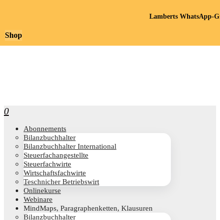
Lamberts WhatsApp-Gr
Shop
0
Abon­ne­ments
Bilanz­buch­hal­ter
Bilanz­buch­hal­ter International
Steu­er­fach­an­ge­stell­te
Steu­er­fach­wir­te
Wirt­schafts­fach­wir­te
Teschni­cher Betriebswirt
Online­kur­se
Web­i­na­re
Mind­Maps, Para­gra­phen­ket­ten, Klausuren
Bilanz­buch­hal­ter