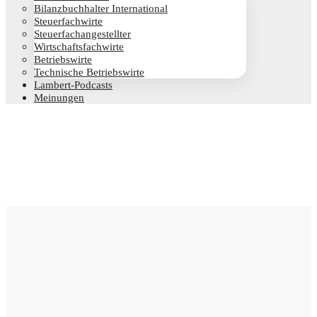
Bilanz­buch­hal­ter International
Steu­er­fach­wir­te
Steu­er­fach­an­ge­stell­ter
Wirt­schafts­fach­wir­te
Betriebs­wir­te
Tech­ni­sche Betriebswirte
Lam­­bert-Pod­­casts
Mei­nun­gen