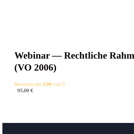
Web­i­nar — Recht­li­che Rah­m
(VO 2006)
Bewertet mit
5.00
von 5
95,00
€