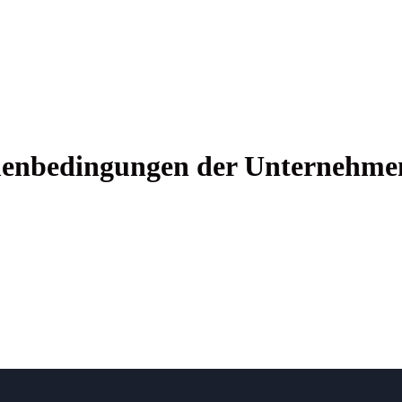
en­be­din­gun­gen der Unter­neh­me