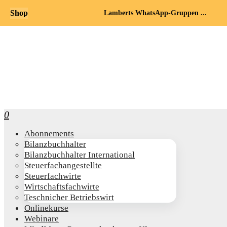
Shop
Lamberts WhatsApp-Gruppen ...
0
Abon­ne­ments
Bilanz­buch­hal­ter
Bilanz­buch­hal­ter International
Steu­er­fach­an­ge­stell­te
Steu­er­fach­wir­te
Wirt­schafts­fach­wir­te
Teschni­cher Betriebswirt
Online­kur­se
Web­i­na­re