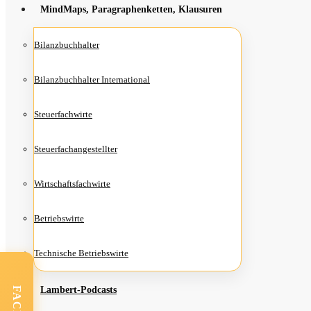
Mind­Maps, Para­gra­phen­ket­ten, Klausuren
Bilanz­buch­hal­ter
Bilanz­buch­hal­ter International
Steu­er­fach­wir­te
Steu­er­fach­an­ge­stell­ter
Wirt­schafts­fach­wir­te
Betriebs­wir­te
Tech­ni­sche Betriebswirte
Lam­­bert-Pod­­casts