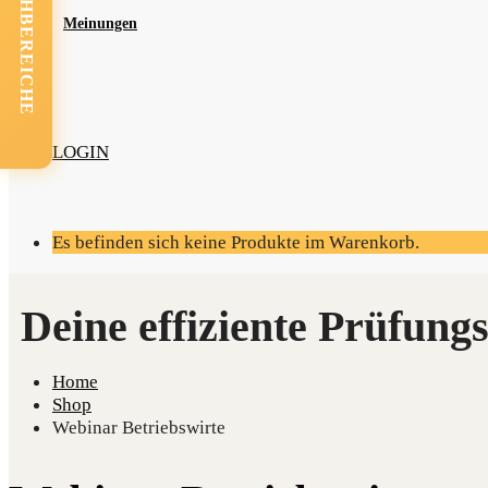
FACHBEREICHE
Mei­nun­gen
LOGIN
Es befinden sich keine Produkte im Warenkorb.
Home
Shop
Webinar Betriebswirte