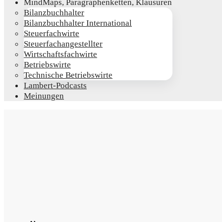
Mind­Maps, Para­gra­phen­ket­ten, Klausuren
Bilanz­buch­hal­ter
Bilanz­buch­hal­ter International
Steu­er­fach­wir­te
Steu­er­fach­an­ge­stell­ter
Wirt­schafts­fach­wir­te
Betriebs­wir­te
Tech­ni­sche Betriebswirte
Lam­­bert-Pod­­casts
Mei­nun­gen