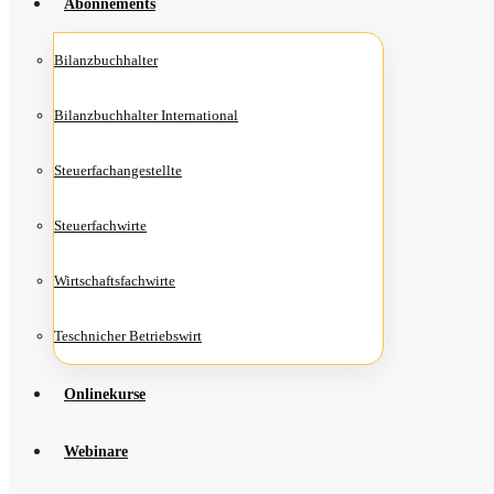
Abon­ne­ments
Bilanz­buch­hal­ter
Bilanz­buch­hal­ter International
Steu­er­fach­an­ge­stell­te
Steu­er­fach­wir­te
Wirt­schafts­fach­wir­te
Teschni­cher Betriebswirt
Online­kur­se
Web­i­na­re