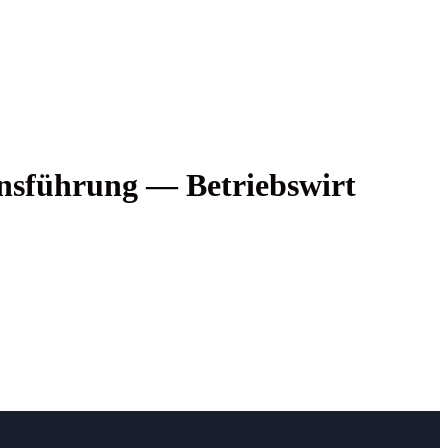
ns­füh­rung — Betriebs­wirt