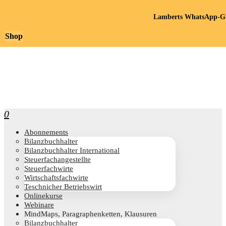
Lamberts WhatsApp-Gr
Shop
0
Abon­ne­ments
Bilanz­buch­hal­ter
Bilanz­buch­hal­ter International
Steu­er­fach­an­ge­stell­te
Steu­er­fach­wir­te
Wirt­schafts­fach­wir­te
Teschni­cher Betriebswirt
Online­kur­se
Web­i­na­re
Mind­Maps, Para­gra­phen­ket­ten, Klausuren
Bilanz­buch­hal­ter