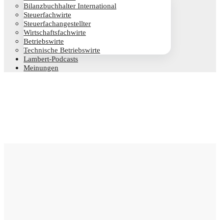
Bilanz­buch­hal­ter International
Steu­er­fach­wir­te
Steu­er­fach­an­ge­stell­ter
Wirt­schafts­fach­wir­te
Betriebs­wir­te
Tech­ni­sche Betriebswirte
Lam­­bert-Pod­­casts
Mei­nun­gen