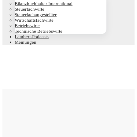
Bilanz­buch­hal­ter International
Steu­er­fach­wir­te
Steu­er­fach­an­ge­stell­ter
Wirt­schafts­fach­wir­te
Betriebs­wir­te
Tech­ni­sche Betriebswirte
Lam­­bert-Pod­­casts
Mei­nun­gen