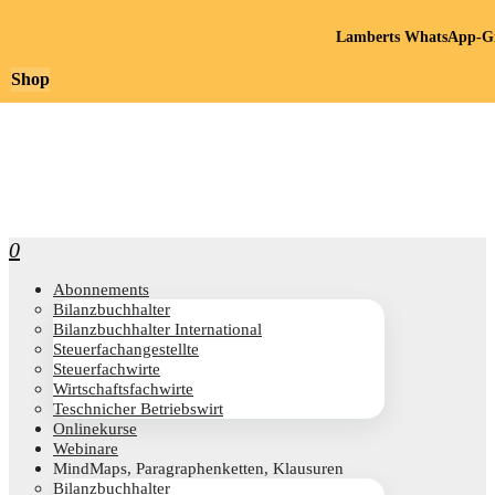
Lamberts WhatsApp-Gr
Shop
0
Abon­ne­ments
Bilanz­buch­hal­ter
Bilanz­buch­hal­ter International
Steu­er­fach­an­ge­stell­te
Steu­er­fach­wir­te
Wirt­schafts­fach­wir­te
Teschni­cher Betriebswirt
Online­kur­se
Web­i­na­re
Mind­Maps, Para­gra­phen­ket­ten, Klausuren
Bilanz­buch­hal­ter