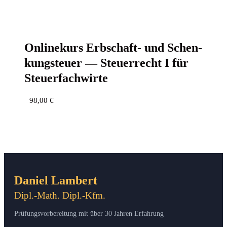
Online­kurs Erb­schaft- und Schen­
kung­steu­er — Steu­er­recht I für
Steuerfachwirte
98,00
€
Daniel Lambert
Dipl.-Math. Dipl.-Kfm.
Prüfungsvorbereitung mit über 30 Jahren Erfahrung