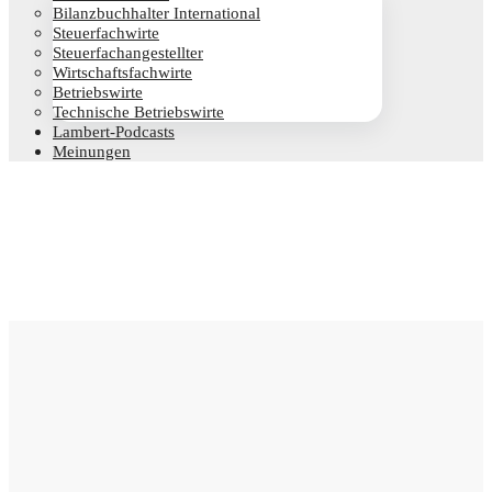
Bilanz­buch­hal­ter International
Steu­er­fach­wir­te
Steu­er­fach­an­ge­stell­ter
Wirt­schafts­fach­wir­te
Betriebs­wir­te
Tech­ni­sche Betriebswirte
Lam­­bert-Pod­­casts
Mei­nun­gen