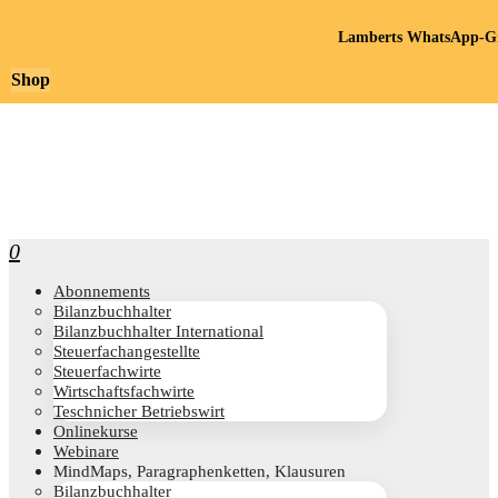
Lamberts WhatsApp-Gr
Shop
0
Abon­ne­ments
Bilanz­buch­hal­ter
Bilanz­buch­hal­ter International
Steu­er­fach­an­ge­stell­te
Steu­er­fach­wir­te
Wirt­schafts­fach­wir­te
Teschni­cher Betriebswirt
Online­kur­se
Web­i­na­re
Mind­Maps, Para­gra­phen­ket­ten, Klausuren
Bilanz­buch­hal­ter