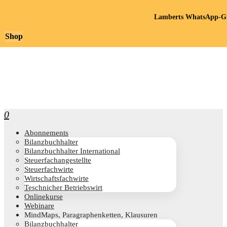
Lamberts WhatsApp-Gr
Shop
0
Abon­ne­ments
Bilanz­buch­hal­ter
Bilanz­buch­hal­ter International
Steu­er­fach­an­ge­stell­te
Steu­er­fach­wir­te
Wirt­schafts­fach­wir­te
Teschni­cher Betriebswirt
Online­kur­se
Web­i­na­re
Mind­Maps, Para­gra­phen­ket­ten, Klausuren
Bilanz­buch­hal­ter