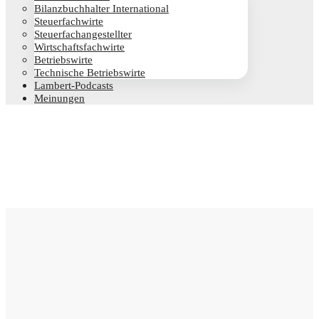
Bilanz­buch­hal­ter International
Steu­er­fach­wir­te
Steu­er­fach­an­ge­stell­ter
Wirt­schafts­fach­wir­te
Betriebs­wir­te
Tech­ni­sche Betriebswirte
Lam­­bert-Pod­­casts
Mei­nun­gen