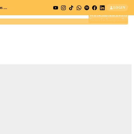
 ...
LOGIN