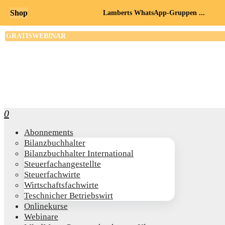
Shop
Lamberts WhatsApp-Gruppen ...
0
Abon­ne­ments
Bilanz­buch­hal­ter
Bilanz­buch­hal­ter International
Steu­er­fach­an­ge­stell­te
Steu­er­fach­wir­te
Wirt­schafts­fach­wir­te
Teschni­cher Betriebswirt
Online­kur­se
Web­i­na­re