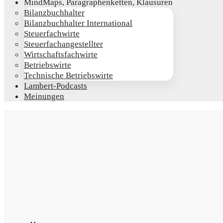
Mind­Maps, Para­gra­phen­ket­ten, Klausuren
Bilanz­buch­hal­ter
Bilanz­buch­hal­ter International
Steu­er­fach­wir­te
Steu­er­fach­an­ge­stell­ter
Wirt­schafts­fach­wir­te
Betriebs­wir­te
Tech­ni­sche Betriebswirte
Lam­­bert-Pod­­casts
Mei­nun­gen