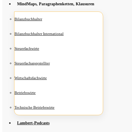
Mind­Maps, Para­gra­phen­ket­ten, Klausuren
Bilanz­buch­hal­ter
Bilanz­buch­hal­ter International
Steu­er­fach­wir­te
Steu­er­fach­an­ge­stell­ter
Wirt­schafts­fach­wir­te
Betriebs­wir­te
Tech­ni­sche Betriebswirte
Lam­­bert-Pod­­casts