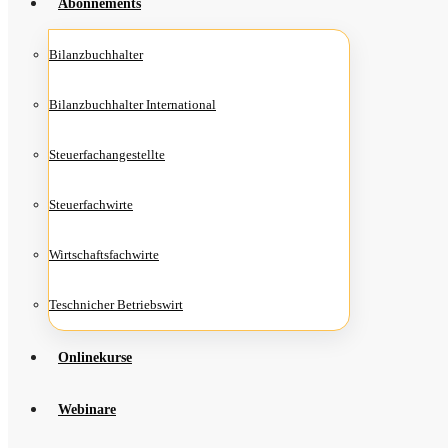
Abon­ne­ments
Bilanz­buch­hal­ter
Bilanz­buch­hal­ter International
Steu­er­fach­an­ge­stell­te
Steu­er­fach­wir­te
Wirt­schafts­fach­wir­te
Teschni­cher Betriebswirt
Online­kur­se
Web­i­na­re