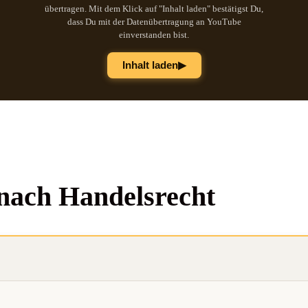
übertragen. Mit dem Klick auf "Inhalt laden" bestätigst Du,
dass Du mit der Datenübertragung an YouTube
einverstanden bist.
▶
Inhalt laden
g nach Handelsrecht