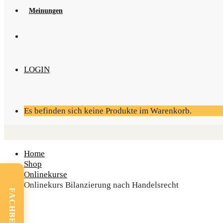
Mei­nun­gen
LOGIN
Es befinden sich keine Produkte im Warenkorb.
Home
Shop
Onlinekurse
Online­kurs Bilan­zie­rung nach Handelsrecht